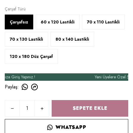
Çarşaf Türü
Çarşafsız
60 x 120 Lastikli
70 x 110 Lastikli
70 x 130 Lastikli
80 x 140 Lastikli
120 x 180 Düz Çarşaf
 Giriş Yapınız.!
Yeni Üyelere Özel 50₺ İndi
Paylaş
:
SEPETE EKLE
WHATSAPP