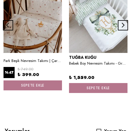
TUĞBA KUĞU
Park Beşik Nevresim Takımı | Çarşafsız (80x110) - Boho Rainbow
Bebek Boy Nevresim Takımı - Green Royal Series - H Harfi
₺ 749.00
%
47
₺ 399.00
₺ 1,559.00
SEPETE EKLE
SEPETE EKLE