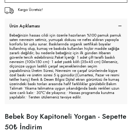
Kargo Ücretsiz!
Ürün Açıklaması
Bebeğinizin hassas cildi için özenle hazırlanan %100 pamuk pamuk
saten nevresim setimiz, yumuşak dokusu ve nefes aldıran yapısıyla
konforlu bir uyku sunar. Baskılarında organik sertifikalı boyalar
kullanılmış olup, kumaş ve baskıda kullanılan hiçbir madde sağlığa
zararlı değildir; bu nedenle bebeğiniz için ilk günden itibaren
güvenle tercih edebilirsiniz.Paket İçeriği• 1 adet çift taraflı baskılı
nevresim (100×150 cm)• 1 adet yastık kılıfı (35×45 cm) Dilerseniz,
ölçünüze uygun lastikli çarşaf seçeneklerinden seçim
yapabilirsiniz.Üretim Süresi; Nevresim ve çarşaf ürünlerinde kişiye
özel baskı ve üretim süresi 5 iş günüdür.(Cumartesi, Pazar ve resmi
tatiller hariç) Renk & Desen Bilgisi Dijital ekran görüntüsü ile kumaş
üzerindeki baskı tonları arasında hafif farklılıklar görülebilir.Bakım
Talimatı• Yıkama talimatına uygun yıkandığında baskı renkleri uzun
süre canlı kalır.• 30°C’de yıkayınız.• Hassas programda kurutma
yapılabilir.• Tersten ütülemeniz tavsiye edilir.
Bebek Boy Kapitoneli Yorgan - Sepette
50₺ İndirim