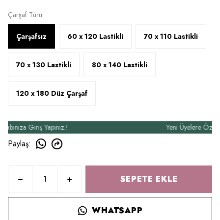
Çarşaf Türü
Çarşafsız
60 x 120 Lastikli
70 x 110 Lastikli
70 x 130 Lastikli
80 x 140 Lastikli
120 x 180 Düz Çarşaf
ıza Giriş Yapınız.!
Yeni Üyelere Özel 50₺ İ
Paylaş
:
SEPETE EKLE
WHATSAPP