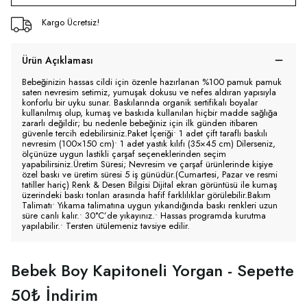
Kargo Ücretsiz!
Ürün Açıklaması
Bebeğinizin hassas cildi için özenle hazırlanan %100 pamuk pamuk
saten nevresim setimiz, yumuşak dokusu ve nefes aldıran yapısıyla
konforlu bir uyku sunar. Baskılarında organik sertifikalı boyalar
kullanılmış olup, kumaş ve baskıda kullanılan hiçbir madde sağlığa
zararlı değildir; bu nedenle bebeğiniz için ilk günden itibaren
güvenle tercih edebilirsiniz.Paket İçeriği• 1 adet çift taraflı baskılı
nevresim (100×150 cm)• 1 adet yastık kılıfı (35×45 cm) Dilerseniz,
ölçünüze uygun lastikli çarşaf seçeneklerinden seçim
yapabilirsiniz.Üretim Süresi; Nevresim ve çarşaf ürünlerinde kişiye
özel baskı ve üretim süresi 5 iş günüdür.(Cumartesi, Pazar ve resmi
tatiller hariç) Renk & Desen Bilgisi Dijital ekran görüntüsü ile kumaş
üzerindeki baskı tonları arasında hafif farklılıklar görülebilir.Bakım
Talimatı• Yıkama talimatına uygun yıkandığında baskı renkleri uzun
süre canlı kalır.• 30°C’de yıkayınız.• Hassas programda kurutma
yapılabilir.• Tersten ütülemeniz tavsiye edilir.
Bebek Boy Kapitoneli Yorgan - Sepette
50₺ İndirim