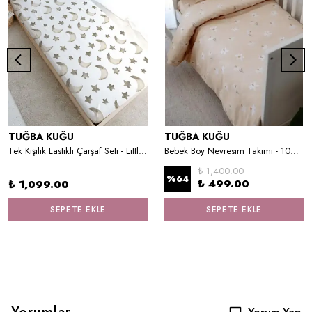
TUĞBA KUĞU
TUĞBA KUĞU
Tek Kişilik Lastikli Çarşaf Seti - Little Lion Series - Z Harfi
Bebek Boy Nevresim Takımı - 100x150 cm
₺ 1,400.00
%
64
₺ 499.00
₺ 1,099.00
SEPETE EKLE
SEPETE EKLE