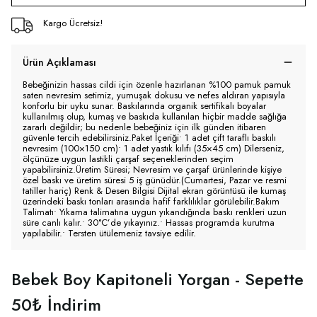
Kargo Ücretsiz!
Ürün Açıklaması
Bebeğinizin hassas cildi için özenle hazırlanan %100 pamuk pamuk
saten nevresim setimiz, yumuşak dokusu ve nefes aldıran yapısıyla
konforlu bir uyku sunar. Baskılarında organik sertifikalı boyalar
kullanılmış olup, kumaş ve baskıda kullanılan hiçbir madde sağlığa
zararlı değildir; bu nedenle bebeğiniz için ilk günden itibaren
güvenle tercih edebilirsiniz.Paket İçeriği• 1 adet çift taraflı baskılı
nevresim (100×150 cm)• 1 adet yastık kılıfı (35×45 cm) Dilerseniz,
ölçünüze uygun lastikli çarşaf seçeneklerinden seçim
yapabilirsiniz.Üretim Süresi; Nevresim ve çarşaf ürünlerinde kişiye
özel baskı ve üretim süresi 5 iş günüdür.(Cumartesi, Pazar ve resmi
tatiller hariç) Renk & Desen Bilgisi Dijital ekran görüntüsü ile kumaş
üzerindeki baskı tonları arasında hafif farklılıklar görülebilir.Bakım
Talimatı• Yıkama talimatına uygun yıkandığında baskı renkleri uzun
süre canlı kalır.• 30°C’de yıkayınız.• Hassas programda kurutma
yapılabilir.• Tersten ütülemeniz tavsiye edilir.
Bebek Boy Kapitoneli Yorgan - Sepette
50₺ İndirim