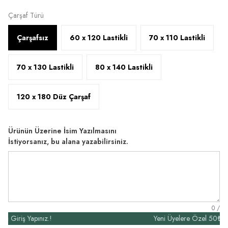
Çarşaf Türü
Çarşafsız
60 x 120 Lastikli
70 x 110 Lastikli
70 x 130 Lastikli
80 x 140 Lastikli
120 x 180 Düz Çarşaf
Ürünün Üzerine İsim Yazılmasını
İstiyorsanız, bu alana yazabilirsiniz.
0
/
iş Yapınız.!
Yeni Üyelere Özel 50₺ İndirim 