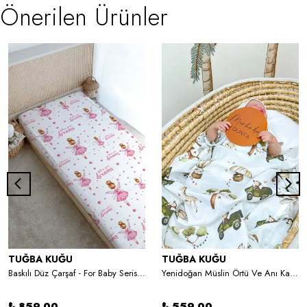
Önerilen Ürünler
TUĞBA KUĞU
TUĞBA KUĞU
Baskılı Düz Çarşaf - For Baby Serisi - Topuzlu Pembe Peri
Yenidoğan Müslin Örtü Ve Anı Kartları Seti -Türkçe
₺ 859.00
₺ 559.00