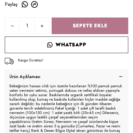
Paylaş
:
SEPETE EKLE
WHATSAPP
Kargo Ücretsiz!
Ürün Açıklaması
Bebeğinizin hassas cildi için özenle hazırlanan %100 pamuk pamuk
saten nevresim setimiz, yumuşak dokusu ve nefes aldıran yapısıyla
konforlu bir uyku sunar. Baskılarında organik sertifikalı boyalar
kullanılmış olup, kumaş ve baskıda kullanılan hiçbir madde sağlığa
zararlı değildir; bu nedenle bebeğiniz için ilk günden itibaren
güvenle tercih edebilirsiniz.Paket İçeriği• 1 adet çift taraflı baskılı
nevresim (100×150 cm)• 1 adet yastık kılıfı (35×45 cm) Dilerseniz,
ölçünüze uygun lastikli çarşaf seçeneklerinden seçim
yapabilirsiniz.Üretim Süresi; Nevresim ve çarşaf ürünlerinde kişiye
özel baskı ve üretim süresi 5 iş günüdür.(Cumartesi, Pazar ve resmi
tatiller hariç) Renk & Desen Bilgisi Dijital ekran görüntüsü ile kumaş