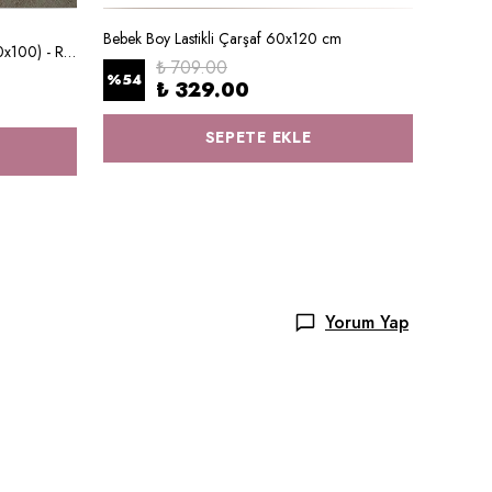
TUĞB
Bebek Boy Lastikli Çarşaf 60x120 cm
Anne Yanı Beşik Nevresim Takımı (60x100) - Royal Series - Baby Giraffe
₺ 709.00
%
54
₺ 329.00
₺ 99
SEPETE EKLE
Yorum Yap