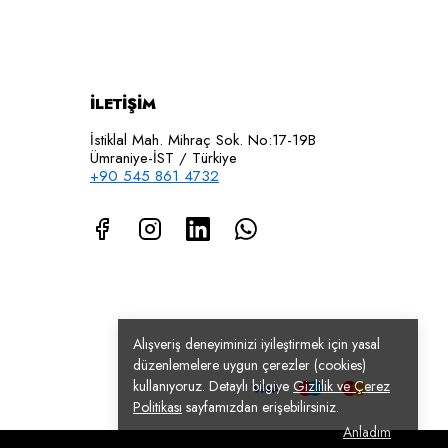
İLETİŞİM
İstiklal Mah. Mihraç Sok. No:17-19B
Ümraniye-İST / Türkiye
+90 545 861 4732
Alışveriş deneyiminizi iyileştirmek için yasal
düzenlemelere uygun çerezler (cookies)
kullanıyoruz. Detaylı bilgiye
Gizlilik ve Çerez
Politikası
sayfamızdan erişebilirsiniz.
Anladım