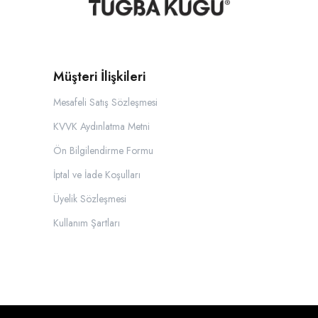
Müşteri İlişkileri
Mesafeli Satış Sözleşmesi
KVVK Aydınlatma Metni
Ön Bilgilendirme Formu
İptal ve İade Koşulları
Üyelik Sözleşmesi
Kullanım Şartları