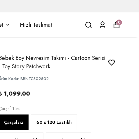
0
et
Hızlı Teslimat
Bebek Boy Nevresim Takımı - Cartoon Serisi
- Toy Story Patchwork
Ürün Kodu
:
BBNTCS02502
₺ 1,099.00
Çarşaf Türü
Çarşafsız
60 x 120 Lastikli