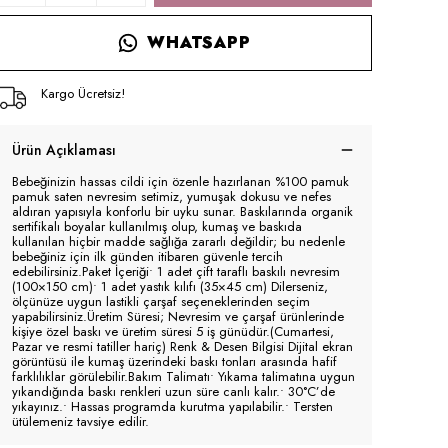
WHATSAPP
Kargo Ücretsiz!
Ürün Açıklaması
Bebeğinizin hassas cildi için özenle hazırlanan %100 pamuk
pamuk saten nevresim setimiz, yumuşak dokusu ve nefes
aldıran yapısıyla konforlu bir uyku sunar. Baskılarında organik
sertifikalı boyalar kullanılmış olup, kumaş ve baskıda
kullanılan hiçbir madde sağlığa zararlı değildir; bu nedenle
bebeğiniz için ilk günden itibaren güvenle tercih
edebilirsiniz.Paket İçeriği• 1 adet çift taraflı baskılı nevresim
(100×150 cm)• 1 adet yastık kılıfı (35×45 cm) Dilerseniz,
ölçünüze uygun lastikli çarşaf seçeneklerinden seçim
yapabilirsiniz.Üretim Süresi; Nevresim ve çarşaf ürünlerinde
kişiye özel baskı ve üretim süresi 5 iş günüdür.(Cumartesi,
Pazar ve resmi tatiller hariç) Renk & Desen Bilgisi Dijital ekran
görüntüsü ile kumaş üzerindeki baskı tonları arasında hafif
farklılıklar görülebilir.Bakım Talimatı• Yıkama talimatına uygun
yıkandığında baskı renkleri uzun süre canlı kalır.• 30°C’de
yıkayınız.• Hassas programda kurutma yapılabilir.• Tersten
ütülemeniz tavsiye edilir.