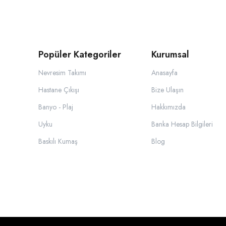
Popüler Kategoriler
Kurumsal
Nevresim Takımı
Anasayfa
Hastane Çıkışı
Bize Ulaşın
Banyo - Plaj
Hakkımızda
Uyku
Banka Hesap Bilgileri
Baskılı Kumaş
Blog