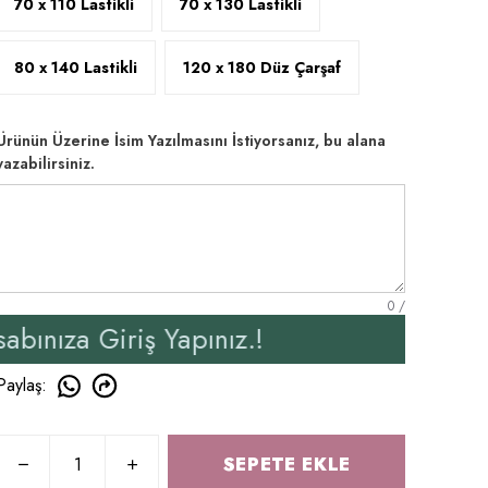
70 x 110 Lastikli
70 x 130 Lastikli
80 x 140 Lastikli
120 x 180 Düz Çarşaf
Ürünün Üzerine İsim Yazılmasını İstiyorsanız, bu alana
yazabilirsiniz.
0
/
ş Yapınız.!
Yeni Üyeler
Paylaş
:
SEPETE EKLE