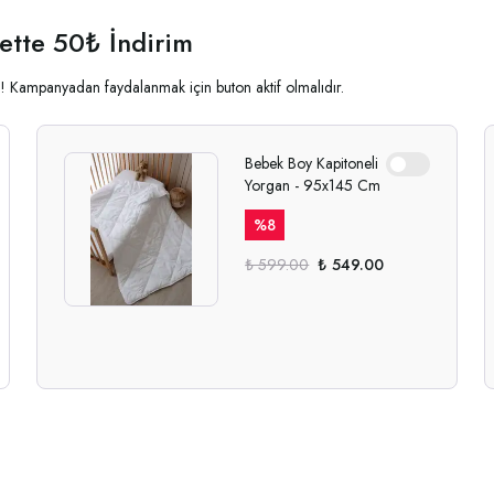
ette 50₺ İndirim
ala! Kampanyadan faydalanmak için buton aktif olmalıdır.
Bebek Boy Kapitoneli
Yorgan - 95x145 Cm
%
8
₺ 599.00
₺ 549.00