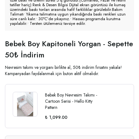
özel baskı ve üretim süresi 5 iş günüdür.(Cumartesi, Pazar ve resmi
tatiller hariç) Renk & Desen Bilgisi Dijital ekran görüntüsü ile kumaş
üzerindeki baskı tonları arasında hafif farklılıklar görülebilir.Bakım
Talimatı• Yıkama talimatına uygun yıkandığında baskı renkleri uzun
süre canlı kalır.• 30°C’de yıkayınız.• Hassas programda kurutma
yapılabilir.• Tersten ütülemeniz tavsiye edilir.
Bebek Boy Kapitoneli Yorgan - Sepette
50₺ İndirim
Nevresim takımı ve yorganı birlikte al, 50₺ indirim fırsatını yakala!
Kampanyadan faydalanmak için buton aktif olmalıdır.
Bebek Boy Nevresim Takımı -
Cartoon Serisi - Hello Kitty
Pattern
₺ 1,099.00