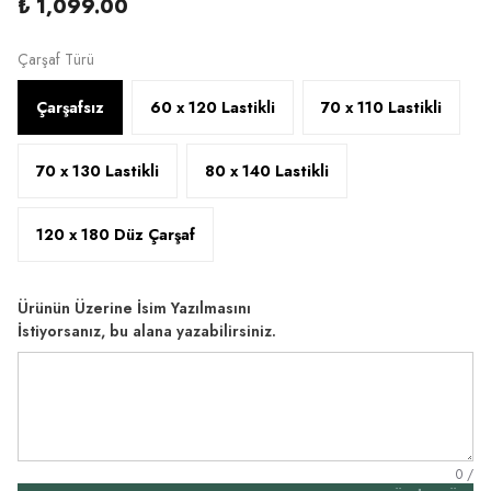
₺ 1,099.00
Çarşaf Türü
Çarşafsız
60 x 120 Lastikli
70 x 110 Lastikli
70 x 130 Lastikli
80 x 140 Lastikli
120 x 180 Düz Çarşaf
Ürünün Üzerine İsim Yazılmasını
İstiyorsanız, bu alana yazabilirsiniz.
0
/