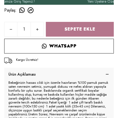
za Giriş Yapınız.!
Yeni Üyelere Özel 50₺ İn
Paylaş
:
SEPETE EKLE
WHATSAPP
Kargo Ücretsiz!
Ürün Açıklaması
Bebeğinizin hassas cildi için özenle hazırlanan %100 pamuk pamuk
saten nevresim setimiz, yumuşak dokusu ve nefes aldıran yapısıyla
konforlu bir uyku sunar. Baskılarında organik sertifikalı boyalar
kullanılmış olup, kumaş ve baskıda kullanılan hiçbir madde sağlığa
zararlı değildir; bu nedenle bebeğiniz için ilk günden itibaren
güvenle tercih edebilirsiniz.Paket İçeriği• 1 adet çift taraflı baskılı
nevresim (100×150 cm)• 1 adet yastık kılıfı (35×45 cm) Dilerseniz,
ölçünüze uygun lastikli çarşaf seçeneklerinden seçim
yapabilirsiniz.Üretim Süresi; Nevresim ve çarşaf ürünlerinde kişiye