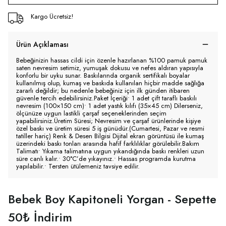
Kargo Ücretsiz!
Ürün Açıklaması
Bebeğinizin hassas cildi için özenle hazırlanan %100 pamuk pamuk
saten nevresim setimiz, yumuşak dokusu ve nefes aldıran yapısıyla
konforlu bir uyku sunar. Baskılarında organik sertifikalı boyalar
kullanılmış olup, kumaş ve baskıda kullanılan hiçbir madde sağlığa
zararlı değildir; bu nedenle bebeğiniz için ilk günden itibaren
güvenle tercih edebilirsiniz.Paket İçeriği• 1 adet çift taraflı baskılı
nevresim (100×150 cm)• 1 adet yastık kılıfı (35×45 cm) Dilerseniz,
ölçünüze uygun lastikli çarşaf seçeneklerinden seçim
yapabilirsiniz.Üretim Süresi; Nevresim ve çarşaf ürünlerinde kişiye
özel baskı ve üretim süresi 5 iş günüdür.(Cumartesi, Pazar ve resmi
tatiller hariç) Renk & Desen Bilgisi Dijital ekran görüntüsü ile kumaş
üzerindeki baskı tonları arasında hafif farklılıklar görülebilir.Bakım
Talimatı• Yıkama talimatına uygun yıkandığında baskı renkleri uzun
süre canlı kalır.• 30°C’de yıkayınız.• Hassas programda kurutma
yapılabilir.• Tersten ütülemeniz tavsiye edilir.
Bebek Boy Kapitoneli Yorgan - Sepette
50₺ İndirim