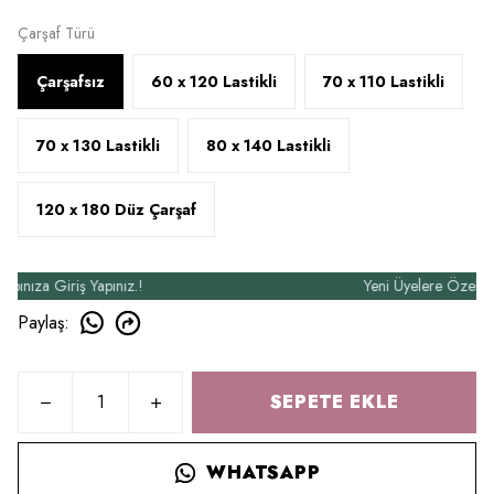
Çarşaf Türü
Çarşafsız
60 x 120 Lastikli
70 x 110 Lastikli
70 x 130 Lastikli
80 x 140 Lastikli
120 x 180 Düz Çarşaf
za Giriş Yapınız.!
Yeni Üyelere Özel 50₺ İn
Paylaş
:
SEPETE EKLE
WHATSAPP