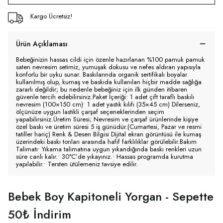
Kargo Ücretsiz!
Ürün Açıklaması
Bebeğinizin hassas cildi için özenle hazırlanan %100 pamuk pamuk
saten nevresim setimiz, yumuşak dokusu ve nefes aldıran yapısıyla
konforlu bir uyku sunar. Baskılarında organik sertifikalı boyalar
kullanılmış olup, kumaş ve baskıda kullanılan hiçbir madde sağlığa
zararlı değildir; bu nedenle bebeğiniz için ilk günden itibaren
güvenle tercih edebilirsiniz.Paket İçeriği• 1 adet çift taraflı baskılı
nevresim (100×150 cm)• 1 adet yastık kılıfı (35×45 cm) Dilerseniz,
ölçünüze uygun lastikli çarşaf seçeneklerinden seçim
yapabilirsiniz.Üretim Süresi; Nevresim ve çarşaf ürünlerinde kişiye
özel baskı ve üretim süresi 5 iş günüdür.(Cumartesi, Pazar ve resmi
tatiller hariç) Renk & Desen Bilgisi Dijital ekran görüntüsü ile kumaş
üzerindeki baskı tonları arasında hafif farklılıklar görülebilir.Bakım
Talimatı• Yıkama talimatına uygun yıkandığında baskı renkleri uzun
süre canlı kalır.• 30°C’de yıkayınız.• Hassas programda kurutma
yapılabilir.• Tersten ütülemeniz tavsiye edilir.
Bebek Boy Kapitoneli Yorgan - Sepette
50₺ İndirim