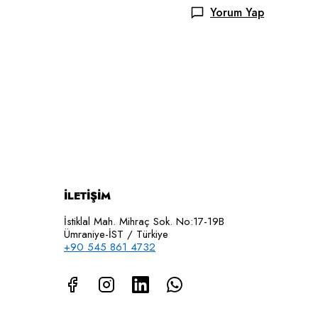
Yorum Yap
İLETİŞİM
İstiklal Mah. Mihraç Sok. No:17-19B
Ümraniye-İST / Türkiye
+90 545 861 4732