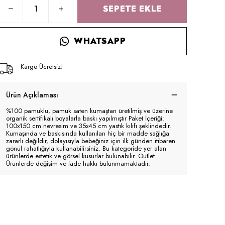
SEPETE EKLE
WHATSAPP
Kargo Ücretsiz!
Ürün Açıklaması
%100 pamuklu, pamuk saten kumaştan üretilmiş ve üzerine
organik sertifikalı boyalarla baskı yapılmıştır Paket İçeriği:
100x150 cm nevresim ve 35x45 cm yastık kılıfı şeklindedir.
Kumaşında ve baskısında kullanılan hiç bir madde sağlığa
zararlı değildir, dolayısıyla bebeğiniz için ilk günden itibaren
gönül rahatlığıyla kullanabilirsiniz. Bu kategoride yer alan
ürünlerde estetik ve görsel kusurlar bulunabilir. Outlet
Ürünlerde değişim ve iade hakkı bulunmamaktadır.