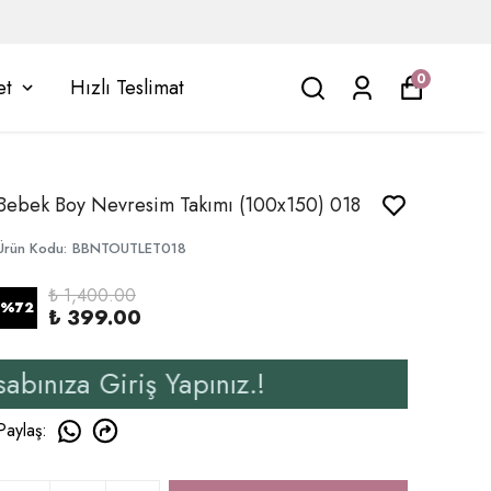
0
et
Hızlı Teslimat
Bebek Boy Nevresim Takımı (100x150) 018
Ürün Kodu
:
BBNTOUTLET018
₺ 1,400.00
%
72
₺ 399.00
riş Yapınız.!
Yeni Üyele
Paylaş
: