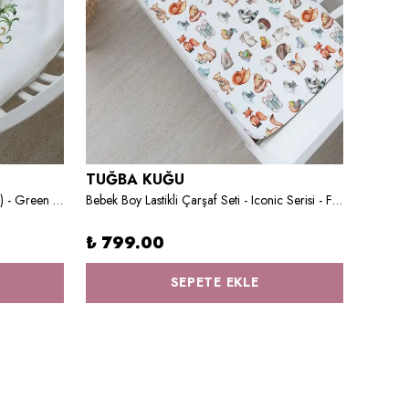
TUĞBA KUĞU
TUĞB
Park Yatak Nevresim Takımı (80x120) - Green Royal Series - R Harfi
Bebek Boy Lastikli Çarşaf Seti - Iconic Serisi - Forest Animals
₺ 799.00
₺ 1,
SEPETE EKLE