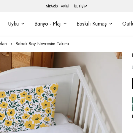
SİPARİŞ TAKİBİ
İLETİŞİM
Uyku
Banyo - Plaj
Baskılı Kumaş
Outl
ları
Bebek Boy Nevresim Takımı
i Tamamlayınız, Üye İseniz Hesabınıza Gi