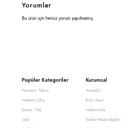
Yorumlar
Bu ürün için henüz yorum yapılmamış.
Popüler Kategoriler
Kurumsal
Nevresim Takımı
Anasayfa
Hastane Çıkışı
Bize Ulaşın
Banyo - Plaj
Hakkımızda
Uyku
Banka Hesap Bilgileri