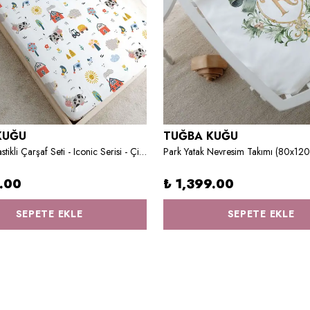
KUĞU
TUĞBA KUĞU
Tek Kişilik Lastikli Çarşaf Seti - Iconic Serisi - Çiftlik Hayvanları
9.00
₺ 1,399.00
SEPETE EKLE
SEPETE EKLE