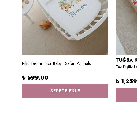
TUĞBA 
Pike Takımı - For Baby - Safari Animals
Organik 11'li Hastane Çıkışı - For Baby - Siyah - Beyaz
₺ 599.00
₺ 1,25
SEPETE EKLE