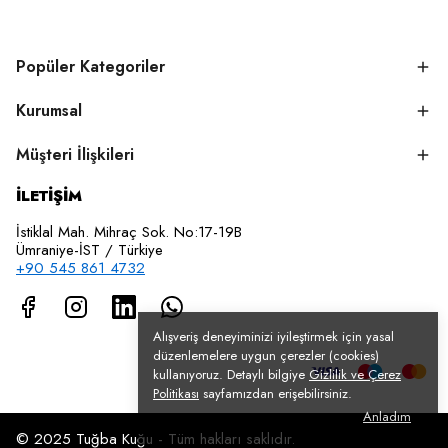
Popüler Kategoriler
Kurumsal
Müşteri İlişkileri
İLETİŞİM
İstiklal Mah. Mihraç Sok. No:17-19B
Ümraniye-İST / Türkiye
+90 545 861 4732
Alışveriş deneyiminizi iyileştirmek için yasal
düzenlemelere uygun çerezler (cookies)
kullanıyoruz. Detaylı bilgiye
Gizlilik ve Çerez
Politikası
sayfamızdan erişebilirsiniz.
Anladım
© 2025 Tuğba Kuğu - Tüm hakları saklıdır.