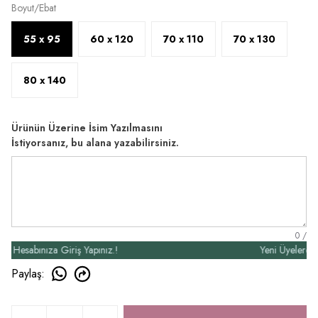
Boyut/Ebat
55 x 95
60 x 120
70 x 110
70 x 130
80 x 140
Ürünün Üzerine İsim Yazılmasını
İstiyorsanız, bu alana yazabilirsiniz.
0
/
esabınıza Giriş Yapınız.!
Yeni Üyelere Özel
Paylaş
: