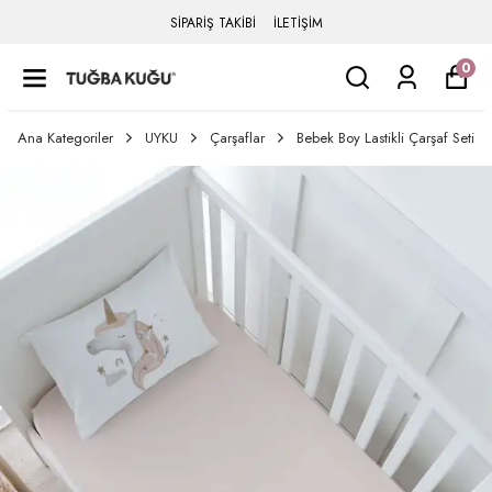
SİPARİŞ TAKİBİ
İLETİŞİM
0
Ana Kategoriler
UYKU
Çarşaflar
Bebek Boy Lastikli Çarşaf Seti