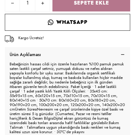
SEPETE EKLE
WHATSAPP
Kargo Ücretsiz!
Ürün Açıklaması
Bebeğinizin hassas cildi için özenle hazırlanan %100 pamuk pamuk
saten lastikli çarşaf setimiz, yumuşak dokusu ve nefes aldıran
yapısıyla konforlu bir uyku sunar. Baskılarında organik sertifikalı
boyalar kullanılmış olup, kumaş ve baskıda kullanılan hiçbir madde
sağlığa zararlı değildir; bu nedenle bebeğiniz için ilk günden
itibaren güvenle tercih edebilirsiniz. Paket İçeriği • 1 adet lastikli
çarşaf • 1 adet yastık kılıfı Yastık Kılıfı Ölçüleri: • 35x45 cm:
55x95+15 cm, 60x120+15 cm, 70x110+15 cm, 70x130+15 cm,
80x140+15 cm • 50x70 cm: 80x160+20 cm, 80x180+20 cm,
90x190+20 cm, 100x200+20 cm, 120x200+20 cm, 140x200+20
cmÜretim SüresiNevresim ve çarşaf ürünlerinde kişiye özel baskı ve
üretim süresi 5 iş günüdür. (Cumartesi, Pazar ve resmi tatiller
hariç)Renk & Desen BilgisiDijital ekran görüntüsü ile kumaş
üzerindeki baskı tonları arasında hafif farklılıklar görülebilir.Bakım
Talimatı • Talimatlara uygun yıkandığında baskı renkleri ve kumaş
kalitesi uzun süre korunur. • 30°C’de yıkayını