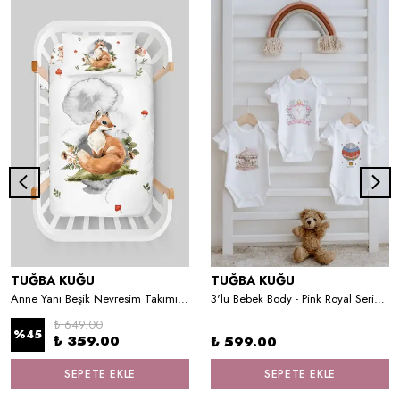
TUĞBA KUĞU
TUĞBA KUĞU
Anne Yanı Beşik Nevresim Takımı (60x100) 016
3'lü Bebek Body - Pink Royal Series - V Harfi
₺ 649.00
%
45
₺ 359.00
₺ 599.00
SEPETE EKLE
SEPETE EKLE