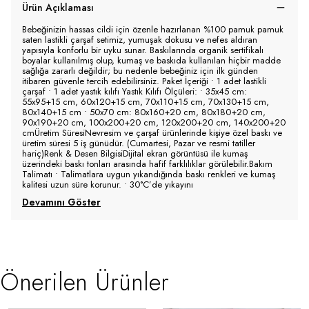
Ürün Açıklaması
Bebeğinizin hassas cildi için özenle hazırlanan %100 pamuk pamuk
saten lastikli çarşaf setimiz, yumuşak dokusu ve nefes aldıran
yapısıyla konforlu bir uyku sunar. Baskılarında organik sertifikalı
boyalar kullanılmış olup, kumaş ve baskıda kullanılan hiçbir madde
sağlığa zararlı değildir; bu nedenle bebeğiniz için ilk günden
itibaren güvenle tercih edebilirsiniz. Paket İçeriği • 1 adet lastikli
çarşaf • 1 adet yastık kılıfı Yastık Kılıfı Ölçüleri: • 35x45 cm:
55x95+15 cm, 60x120+15 cm, 70x110+15 cm, 70x130+15 cm,
80x140+15 cm • 50x70 cm: 80x160+20 cm, 80x180+20 cm,
90x190+20 cm, 100x200+20 cm, 120x200+20 cm, 140x200+20
cmÜretim SüresiNevresim ve çarşaf ürünlerinde kişiye özel baskı ve
üretim süresi 5 iş günüdür. (Cumartesi, Pazar ve resmi tatiller
hariç)Renk & Desen BilgisiDijital ekran görüntüsü ile kumaş
üzerindeki baskı tonları arasında hafif farklılıklar görülebilir.Bakım
Talimatı • Talimatlara uygun yıkandığında baskı renkleri ve kumaş
kalitesi uzun süre korunur. • 30°C’de yıkayını
Devamını Göster
Önerilen Ürünler