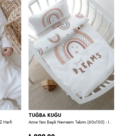
TUĞBA KUĞU
TUĞB
Z Harfi
Anne Yanı Beşik Nevresim Takımı (60x100) - Iconic Serisi - Somon Yıldızlı Gökkuşağı