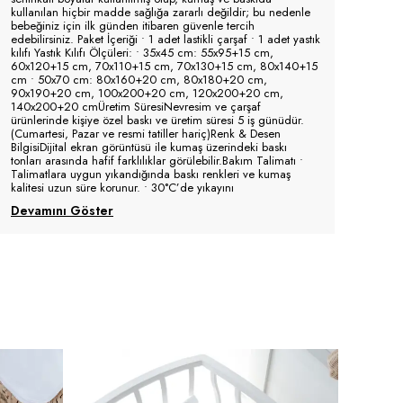
kullanılan hiçbir madde sağlığa zararlı değildir; bu nedenle
bebeğiniz için ilk günden itibaren güvenle tercih
edebilirsiniz. Paket İçeriği • 1 adet lastikli çarşaf • 1 adet yastık
kılıfı Yastık Kılıfı Ölçüleri: • 35x45 cm: 55x95+15 cm,
60x120+15 cm, 70x110+15 cm, 70x130+15 cm, 80x140+15
cm • 50x70 cm: 80x160+20 cm, 80x180+20 cm,
90x190+20 cm, 100x200+20 cm, 120x200+20 cm,
140x200+20 cmÜretim SüresiNevresim ve çarşaf
ürünlerinde kişiye özel baskı ve üretim süresi 5 iş günüdür.
(Cumartesi, Pazar ve resmi tatiller hariç)Renk & Desen
BilgisiDijital ekran görüntüsü ile kumaş üzerindeki baskı
tonları arasında hafif farklılıklar görülebilir.Bakım Talimatı •
Talimatlara uygun yıkandığında baskı renkleri ve kumaş
kalitesi uzun süre korunur. • 30°C’de yıkayını
Devamını Göster