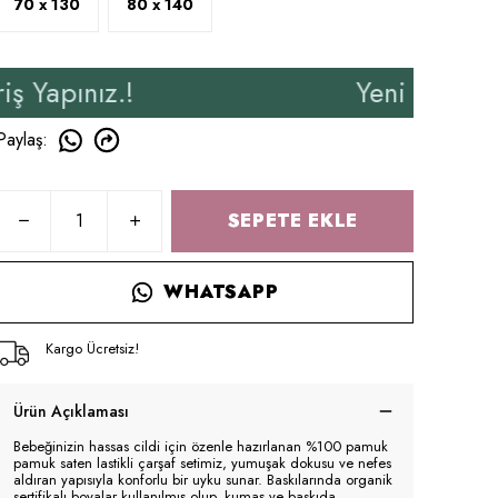
70 x 130
80 x 140
.!
Yeni Üyelere Özel 50₺
Paylaş
:
SEPETE EKLE
WHATSAPP
Kargo Ücretsiz!
Ürün Açıklaması
Bebeğinizin hassas cildi için özenle hazırlanan %100 pamuk
pamuk saten lastikli çarşaf setimiz, yumuşak dokusu ve nefes
aldıran yapısıyla konforlu bir uyku sunar. Baskılarında organik
sertifikalı boyalar kullanılmış olup, kumaş ve baskıda