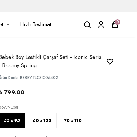
0
et
Hızlı Teslimat
Bebek Boy Lastikli Çarşaf Seti - Iconic Serisi
- Bloomy Spring
Ürün Kodu
:
BEBEVTLCSIC05402
₺ 799.00
Boyut/Ebat
55 x 95
60 x 120
70 x 110