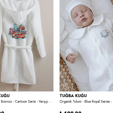
KUĞU
TUĞBA KUĞU
4 Kat Müslin Bornoz - Cartoon Serisi - Yarışçı Şimşek Ve Arkadaşları
Organik Tulum - Blue Royal Series - 