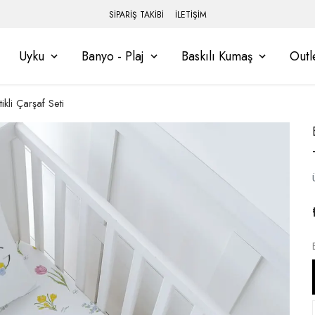
SİPARİŞ TAKİBİ
İLETİŞİM
Uyku
Banyo - Plaj
Baskılı Kumaş
Outl
kli Çarşaf Seti