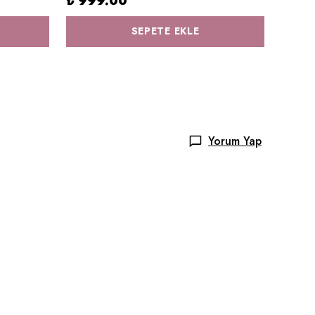
₺ 999.00
₺ 1,
SEPETE EKLE
Yorum Yap