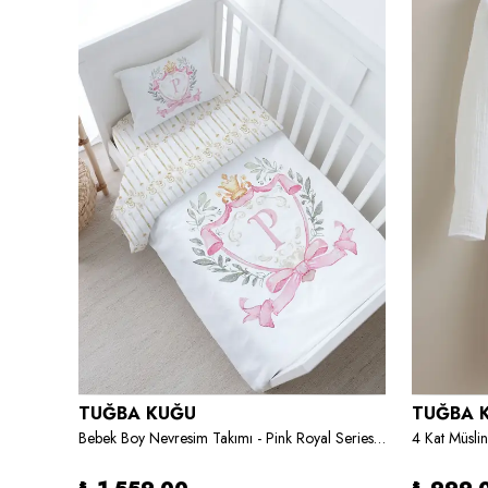
TUĞBA KUĞU
TUĞBA 
Montessori Nevresim Takımı - For Baby Serisi - Kelebekli Çember
Bebek Boy Nevresim Takımı - Pink Royal Series - P Harfi