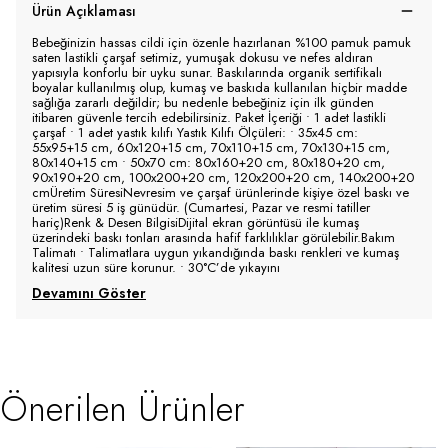
Ürün Açıklaması
Bebeğinizin hassas cildi için özenle hazırlanan %100 pamuk pamuk
saten lastikli çarşaf setimiz, yumuşak dokusu ve nefes aldıran
yapısıyla konforlu bir uyku sunar. Baskılarında organik sertifikalı
boyalar kullanılmış olup, kumaş ve baskıda kullanılan hiçbir madde
sağlığa zararlı değildir; bu nedenle bebeğiniz için ilk günden
itibaren güvenle tercih edebilirsiniz. Paket İçeriği • 1 adet lastikli
çarşaf • 1 adet yastık kılıfı Yastık Kılıfı Ölçüleri: • 35x45 cm:
55x95+15 cm, 60x120+15 cm, 70x110+15 cm, 70x130+15 cm,
80x140+15 cm • 50x70 cm: 80x160+20 cm, 80x180+20 cm,
90x190+20 cm, 100x200+20 cm, 120x200+20 cm, 140x200+20
cmÜretim SüresiNevresim ve çarşaf ürünlerinde kişiye özel baskı ve
üretim süresi 5 iş günüdür. (Cumartesi, Pazar ve resmi tatiller
hariç)Renk & Desen BilgisiDijital ekran görüntüsü ile kumaş
üzerindeki baskı tonları arasında hafif farklılıklar görülebilir.Bakım
Talimatı • Talimatlara uygun yıkandığında baskı renkleri ve kumaş
kalitesi uzun süre korunur. • 30°C’de yıkayını
Devamını Göster
Önerilen Ürünler