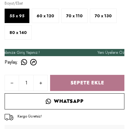
Boyut/Ebat
55 x 95
60 x 120
70 x 110
70 x 130
80 x 140
ıza Giriş Yapınız.!
Yeni Üyelere Özel 50₺ İ
Paylaş
:
SEPETE EKLE
WHATSAPP
Kargo Ücretsiz!