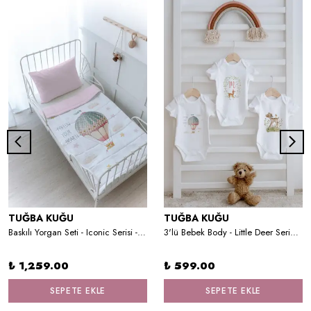
TUĞBA KUĞU
TUĞBA KUĞU
Baskılı Yorgan Seti - Iconic Serisi - Pembe Uçan Balon
3'lü Bebek Body - Little Deer Series - M Harfi
₺ 1,259.00
₺ 599.00
SEPETE EKLE
SEPETE EKLE