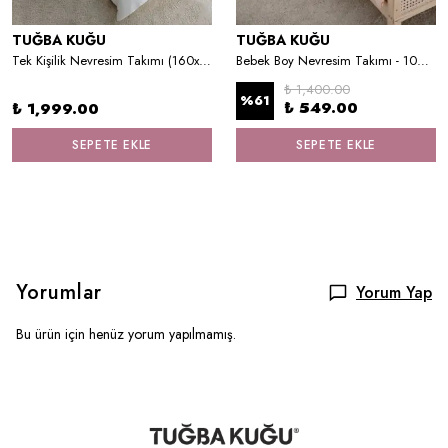
TUĞBA KUĞU
TUĞBA KUĞU
Tek Kişilik Nevresim Takımı (160x220) - Pure Baby Serisi - Unicorn Fun
Bebek Boy Nevresim Takımı - 100x150 cm - Unicorn
₺ 1,400.00
%
61
₺ 549.00
₺ 1,999.00
SEPETE EKLE
SEPETE EKLE
Yorumlar
Yorum Yap
Bu ürün için henüz yorum yapılmamış.