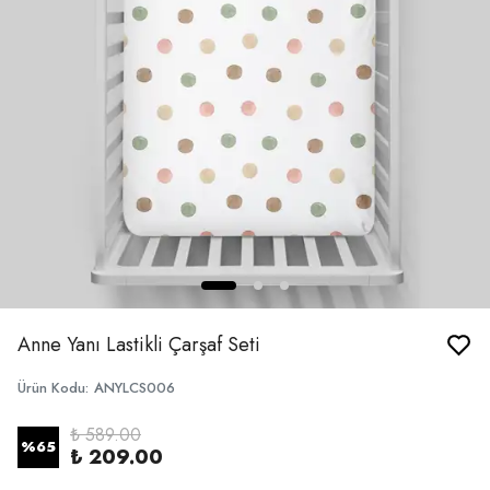
Anne Yanı Lastikli Çarşaf Seti
Ürün Kodu
:
ANYLCS006
₺ 589.00
%
65
₺ 209.00