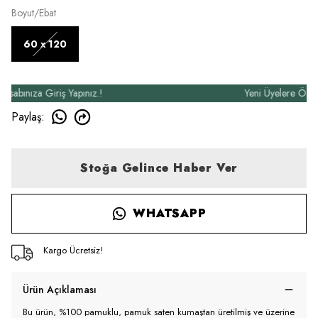
Boyut/Ebat
60 x 120
bınıza Giriş Yapınız.!
Yeni Üyelere Özel 50₺
Paylaş
:
Stoğa Gelince Haber Ver
WHATSAPP
Kargo Ücretsiz!
Ürün Açıklaması
Bu ürün, %100 pamuklu, pamuk saten kumaştan üretilmiş ve üzerine