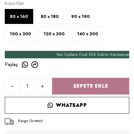
Boyut/Ebat
80 x 160
80 x 180
90 x 190
100 x 200
120 x 200
140 x 200
Yeni Üyelere Özel 50₺ İndirim Kampanyasından Yar
Paylaş
:
SEPETE EKLE
WHATSAPP
Kargo Ücretsiz!