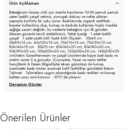
Ürün Açıklaması
Bebeğinizin hassas cildi için özenle hazırlanan %100 pamuk pamuk
saten lastikli çarşaf setimiz, yumuşak dokusu ve nefes aldıran
yapısıyla konforlu bir uyku sunar. Baskılarında organik sertifikalı
boyalar kullanılmış olup, kumaş ve baskıda kullanılan hiçbir madde
sağlığa zararlı değildir; bu nedenle bebeğiniz için ilk günden
itibaren güvenle tercih edebilirsiniz. Paket İçeriği • 1 adet lastikli
çarşaf • 1 adet yastık kılıfı Yastık Kılıfı Ölçüleri: • 35x45 cm:
55x95+15 cm, 60x120+15 cm, 70x110+15 cm, 70x130+15 cm,
80x140+15 cm • 50x70 cm: 80x160+20 cm, 80x180+20 cm,
90x190+20 cm, 100x200+20 cm, 120x200+20 cm, 140x200+20
cmÜretim SüresiNevresim ve çarşaf ürünlerinde kişiye özel baskı ve
üretim süresi 5 iş günüdür. (Cumartesi, Pazar ve resmi tatiller
hariç)Renk & Desen BilgisiDijital ekran görüntüsü ile kumaş
üzerindeki baskı tonları arasında hafif farklılıklar görülebilir.Bakım
Talimatı • Talimatlara uygun yıkandığında baskı renkleri ve kumaş
kalitesi uzun süre korunur. • 30°C’de yıkayını
Devamını Göster
Önerilen Ürünler