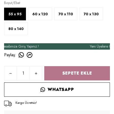
Boyut/Ebat
55 x 95
60 x 120
70 x 110
70 x 130
80 x 140
bınıza Giriş Yapınız.!
Yeni Üyelere Özel 50
Paylaş
:
SEPETE EKLE
WHATSAPP
Kargo Ücretsiz!