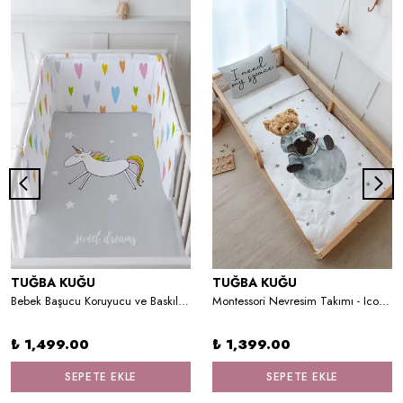
TUĞBA KUĞU
TUĞBA KUĞU
Bebek Başucu Koruyucu ve Baskılı Çarşaflı Uyku Seti - Pure Baby Serisi - Doodle Unicorn
Montessori Nevresim Takımı - Iconic Serisi - Astronot Ayıcık
₺ 1,499.00
₺ 1,399.00
SEPETE EKLE
SEPETE EKLE