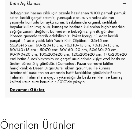
Ürün Açıklaması
Bebeğinizin hassas cildi için özenle hazırlanan %100 pamuk pamuk
saten lastikli çarşaf setimiz, yumuşak dokusu ve nefes aldıran
yapısıyla konforlu bir uyku sunar. Baskılarında organik sertifikalı
boyalar kullanılmış olup, kumaş ve baskıda kullanılan hiçbir madde
sağlığa zararlı değildir; bu nedenle bebeğiniz için ilk günden
itibaren güvenle tercih edebilirsiniz. Paket İçeriği • 1 adet lastikli
çarşaf • 1 adet yastık kılıfı Yastık Kılıfı Ölçüleri: • 35x45 cm:
55x95+15 cm, 60x120+15 cm, 70x110+15 cm, 70x130+15 cm,
80x140+15 cm • 50x70 cm: 80x160+20 cm, 80x180+20 cm,
90x190+20 cm, 100x200+20 cm, 120x200+20 cm, 140x200+20
cmÜretim SüresiNevresim ve çarşaf ürünlerinde kişiye özel baskı ve
üretim süresi 5 iş günüdür. (Cumartesi, Pazar ve resmi tatiller
hariç)Renk & Desen BilgisiDijital ekran görüntüsü ile kumaş
üzerindeki baskı tonları arasında hafif farklılıklar görülebilir.Bakım
Talimatı • Talimatlara uygun yıkandığında baskı renkleri ve kumaş
kalitesi uzun süre korunur. • 30°C’de yıkayını
Devamını Göster
Önerilen Ürünler