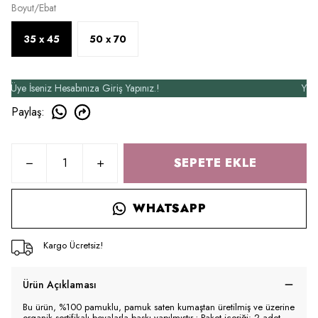
Boyut/Ebat
35 x 45
50 x 70
e İseniz Hesabınıza Giriş Yapınız.!
Yeni Üy
Paylaş
:
SEPETE EKLE
WHATSAPP
Kargo Ücretsiz!
Ürün Açıklaması
Bu ürün, %100 pamuklu, pamuk saten kumaştan üretilmiş ve üzerine
organik sertifikalı boyalarla baskı yapılmıştır.; Paket içeriği: 2 adet