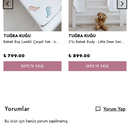
TUĞBA KUĞU
TUĞBA KUĞU
Bebek Boy Lastikli Çarşaf Seti - Iconic Serisi - Renkli Dinozorlar
3'lü Bebek Body - Little Deer Series - V Harfi
₺ 799.00
₺ 599.00
SEPETE EKLE
SEPETE EKLE
Yorumlar
Yorum Yap
Bu ürün için henüz yorum yapılmamış.