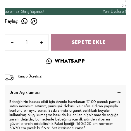
0
/
bınıza Giriş Yapınız.!
Yeni Üyelere Özel 50
Paylaş
:
SEPETE EKLE
WHATSAPP
Kargo Ücretsiz!
Ürün Açıklaması
Bebeğinizin hassas cildi için özenle hazırlanan %100 pamuk pamuk
saten nevresim setimiz, yumuşak dokusu ve nefes aldıran yapısıyla
konforlu bir uyku sunar. Baskılarında organik sertifikalı boyalar
kullanılmış olup, kumaş ve baskıda kullanılan hiçbir madde sağlığa
zararlı değildir; bu nedenle bebeğiniz için ilk günden itibaren
güvenle tercih edebilirsiniz.Paket İçeriği• 160x220 cm nevresim•
50x70 cm yastık kılıfıNot: Set içerisinde çarşaf