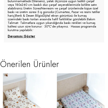
bulunmamaktadır.Dilerseniz, yatak ölçünüze uygun lastikli çarşaf
veya 180x240 cm baskılı düz çarşaf seçeneklerimizle birlikte satın
alabilirsiniz.Üretim SüresiNevresim ve çarşaf ürünlerinde kişiye özel
baskı ve üretim süresi 5 iş günüdür.(Cumartesi, Pazar ve resmi tatiller
hariç)Renk & Desen BilgisiDijital ekran görüntüsü ile kumaş
üzerindeki baskı tonları arasında hafif farklılıklar görülebilir.Bakım
Talimatı• Talimatlara uygun yıkandığında baskı renkleri ve kumaş
kalitesi uzun süre korunur.• 30°C’de yıkayınız.• Hassas programda
kurutma yapılabilir.•
Devamını Göster
Önerilen Ürünler