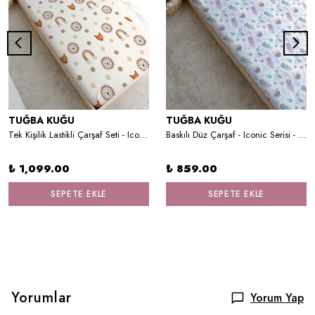
TUĞBA KUĞU
TUĞBA KUĞU
Tek Kişilik Lastikli Çarşaf Seti - Iconic Serisi - Vintage Aslan ve Gökkuşağı
Baskılı Düz Çarşaf - Iconic Serisi - Brunette Mermaid
₺ 1,099.00
₺ 859.00
SEPETE EKLE
SEPETE EKLE
Yorumlar
Yorum Yap