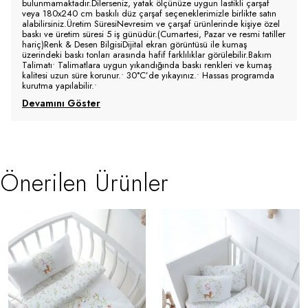
bulunmamaktadır.Dilerseniz, yatak ölçünüze uygun lastikli çarşaf
veya 180x240 cm baskılı düz çarşaf seçeneklerimizle birlikte satın
alabilirsiniz.Üretim SüresiNevresim ve çarşaf ürünlerinde kişiye özel
baskı ve üretim süresi 5 iş günüdür.(Cumartesi, Pazar ve resmi tatiller
hariç)Renk & Desen BilgisiDijital ekran görüntüsü ile kumaş
üzerindeki baskı tonları arasında hafif farklılıklar görülebilir.Bakım
Talimatı• Talimatlara uygun yıkandığında baskı renkleri ve kumaş
kalitesi uzun süre korunur.• 30°C’de yıkayınız.• Hassas programda
kurutma yapılabilir.•
Devamını Göster
Önerilen Ürünler