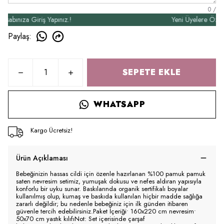
0
/
nıza Giriş Yapınız.!
Yeni Üyelere Özel 50₺ 
Paylaş
:
SEPETE EKLE
WHATSAPP
Kargo Ücretsiz!
Ürün Açıklaması
Bebeğinizin hassas cildi için özenle hazırlanan %100 pamuk pamuk
saten nevresim setimiz, yumuşak dokusu ve nefes aldıran yapısıyla
konforlu bir uyku sunar. Baskılarında organik sertifikalı boyalar
kullanılmış olup, kumaş ve baskıda kullanılan hiçbir madde sağlığa
zararlı değildir; bu nedenle bebeğiniz için ilk günden itibaren
güvenle tercih edebilirsiniz.Paket İçeriği• 160x220 cm nevresim•
50x70 cm yastık kılıfıNot: Set içerisinde çarşaf