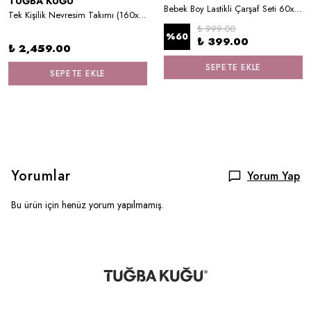
TUĞBA KUĞU
Bebek Boy Lastikli Çarşaf Seti 60x120 cm - Daisy
Tek Kişilik Nevresim Takımı (160x220) - Little Lion Series - GHarfi
₺ 999.00
%
60
₺ 399.00
₺ 2,459.00
SEPETE EKLE
SEPETE EKLE
Yorumlar
Yorum Yap
Bu ürün için henüz yorum yapılmamış.