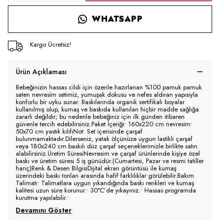
WHATSAPP
Kargo Ücretsiz!
Ürün Açıklaması
Bebeğinizin hassas cildi için özenle hazırlanan %100 pamuk pamuk
saten nevresim setimiz, yumuşak dokusu ve nefes aldıran yapısıyla
konforlu bir uyku sunar. Baskılarında organik sertifikalı boyalar
kullanılmış olup, kumaş ve baskıda kullanılan hiçbir madde sağlığa
zararlı değildir; bu nedenle bebeğiniz için ilk günden itibaren
güvenle tercih edebilirsiniz.Paket İçeriği• 160x220 cm nevresim•
50x70 cm yastık kılıfıNot: Set içerisinde çarşaf
bulunmamaktadır.Dilerseniz, yatak ölçünüze uygun lastikli çarşaf
veya 180x240 cm baskılı düz çarşaf seçeneklerimizle birlikte satın
alabilirsiniz.Üretim SüresiNevresim ve çarşaf ürünlerinde kişiye özel
baskı ve üretim süresi 5 iş günüdür.(Cumartesi, Pazar ve resmi tatiller
hariç)Renk & Desen BilgisiDijital ekran görüntüsü ile kumaş
üzerindeki baskı tonları arasında hafif farklılıklar görülebilir.Bakım
Talimatı• Talimatlara uygun yıkandığında baskı renkleri ve kumaş
kalitesi uzun süre korunur.• 30°C’de yıkayınız.• Hassas programda
kurutma yapılabilir.•
Devamını Göster