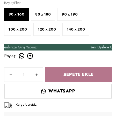
Boyut/Ebat
80 x 160
80 x 180
90 x 190
100 x 200
120 x 200
140 x 200
bınıza Giriş Yapınız.!
Yeni Üyelere Özel 50₺
Paylaş
:
SEPETE EKLE
WHATSAPP
Kargo Ücretsiz!