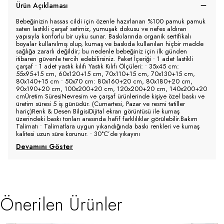
Ürün Açıklaması
Bebeğinizin hassas cildi için özenle hazırlanan %100 pamuk pamuk
saten lastikli çarşaf setimiz, yumuşak dokusu ve nefes aldıran
yapısıyla konforlu bir uyku sunar. Baskılarında organik sertifikalı
boyalar kullanılmış olup, kumaş ve baskıda kullanılan hiçbir madde
sağlığa zararlı değildir; bu nedenle bebeğiniz için ilk günden
itibaren güvenle tercih edebilirsiniz. Paket İçeriği • 1 adet lastikli
çarşaf • 1 adet yastık kılıfı Yastık Kılıfı Ölçüleri: • 35x45 cm:
55x95+15 cm, 60x120+15 cm, 70x110+15 cm, 70x130+15 cm,
80x140+15 cm • 50x70 cm: 80x160+20 cm, 80x180+20 cm,
90x190+20 cm, 100x200+20 cm, 120x200+20 cm, 140x200+20
cmÜretim SüresiNevresim ve çarşaf ürünlerinde kişiye özel baskı ve
üretim süresi 5 iş günüdür. (Cumartesi, Pazar ve resmi tatiller
hariç)Renk & Desen BilgisiDijital ekran görüntüsü ile kumaş
üzerindeki baskı tonları arasında hafif farklılıklar görülebilir.Bakım
Talimatı • Talimatlara uygun yıkandığında baskı renkleri ve kumaş
kalitesi uzun süre korunur. • 30°C’de yıkayını
Devamını Göster
Önerilen Ürünler