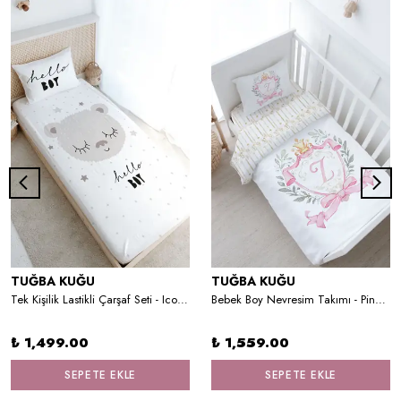
TUĞBA KUĞU
TUĞBA KUĞU
Tek Kişilik Lastikli Çarşaf Seti - Iconic Serisi - Kahverengi Kulaklı Ayıcık
Bebek Boy Nevresim Takımı - Pink Royal Series - Z Harfi
₺ 1,499.00
₺ 1,559.00
SEPETE EKLE
SEPETE EKLE