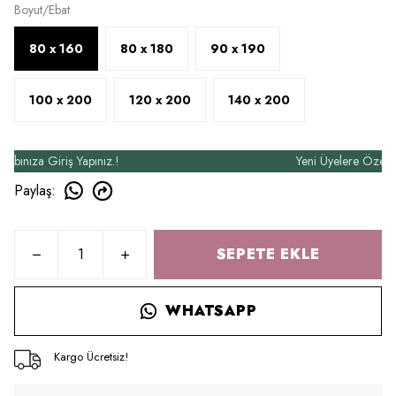
Boyut/Ebat
80 x 160
80 x 180
90 x 190
100 x 200
120 x 200
140 x 200
ıza Giriş Yapınız.!
Yeni Üyelere Özel 50₺ İ
Paylaş
:
SEPETE EKLE
WHATSAPP
Kargo Ücretsiz!