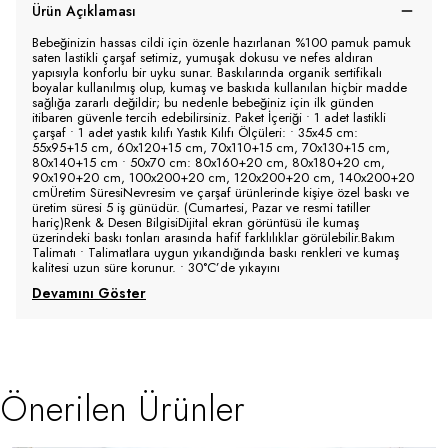
Ürün Açıklaması
Bebeğinizin hassas cildi için özenle hazırlanan %100 pamuk pamuk
saten lastikli çarşaf setimiz, yumuşak dokusu ve nefes aldıran
yapısıyla konforlu bir uyku sunar. Baskılarında organik sertifikalı
boyalar kullanılmış olup, kumaş ve baskıda kullanılan hiçbir madde
sağlığa zararlı değildir; bu nedenle bebeğiniz için ilk günden
itibaren güvenle tercih edebilirsiniz. Paket İçeriği • 1 adet lastikli
çarşaf • 1 adet yastık kılıfı Yastık Kılıfı Ölçüleri: • 35x45 cm:
55x95+15 cm, 60x120+15 cm, 70x110+15 cm, 70x130+15 cm,
80x140+15 cm • 50x70 cm: 80x160+20 cm, 80x180+20 cm,
90x190+20 cm, 100x200+20 cm, 120x200+20 cm, 140x200+20
cmÜretim SüresiNevresim ve çarşaf ürünlerinde kişiye özel baskı ve
üretim süresi 5 iş günüdür. (Cumartesi, Pazar ve resmi tatiller
hariç)Renk & Desen BilgisiDijital ekran görüntüsü ile kumaş
üzerindeki baskı tonları arasında hafif farklılıklar görülebilir.Bakım
Talimatı • Talimatlara uygun yıkandığında baskı renkleri ve kumaş
kalitesi uzun süre korunur. • 30°C’de yıkayını
Devamını Göster
Önerilen Ürünler