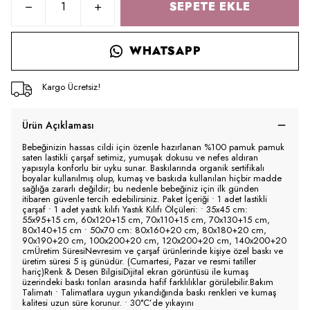
SEPETE EKLE
WHATSAPP
Kargo Ücretsiz!
Ürün Açıklaması
Bebeğinizin hassas cildi için özenle hazırlanan %100 pamuk pamuk
saten lastikli çarşaf setimiz, yumuşak dokusu ve nefes aldıran
yapısıyla konforlu bir uyku sunar. Baskılarında organik sertifikalı
boyalar kullanılmış olup, kumaş ve baskıda kullanılan hiçbir madde
sağlığa zararlı değildir; bu nedenle bebeğiniz için ilk günden
itibaren güvenle tercih edebilirsiniz. Paket İçeriği • 1 adet lastikli
çarşaf • 1 adet yastık kılıfı Yastık Kılıfı Ölçüleri: • 35x45 cm:
55x95+15 cm, 60x120+15 cm, 70x110+15 cm, 70x130+15 cm,
80x140+15 cm • 50x70 cm: 80x160+20 cm, 80x180+20 cm,
90x190+20 cm, 100x200+20 cm, 120x200+20 cm, 140x200+20
cmÜretim SüresiNevresim ve çarşaf ürünlerinde kişiye özel baskı ve
üretim süresi 5 iş günüdür. (Cumartesi, Pazar ve resmi tatiller
hariç)Renk & Desen BilgisiDijital ekran görüntüsü ile kumaş
üzerindeki baskı tonları arasında hafif farklılıklar görülebilir.Bakım
Talimatı • Talimatlara uygun yıkandığında baskı renkleri ve kumaş
kalitesi uzun süre korunur. • 30°C’de yıkayını