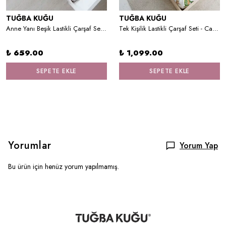
TUĞBA KUĞU
TUĞBA KUĞU
Anne Yanı Beşik Lastikli Çarşaf Seti (55x95) - For Baby Serisi - Mavi Büyük Balonlu Fil
Tek Kişilik Lastikli Çarşaf Seti - Cartoon Serisi - Toy Story Patchwork
₺ 659.00
₺ 1,099.00
SEPETE EKLE
SEPETE EKLE
Yorumlar
Yorum Yap
Bu ürün için henüz yorum yapılmamış.