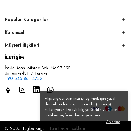
Popüler Kategoriler
Kurumsal
Müşteri İlişkileri
İLETİŞİM
İstiklal Mah. Mihraç Sok. No:17-19B
Ümraniye-İST / Türkiye
+90 545 861 4732
Alışveriş deneyiminizi iyileştirmek için yasal
düzenlemelere uygun çerezler (cookies)
kullanıyoruz. Detaylı bilgiye
Gizlilik ve Çerez
Politikası
sayfamızdan erişebilirsiniz.
Anladım
© 2025 Tuğba Kuğu - Tüm hakları saklıdır.