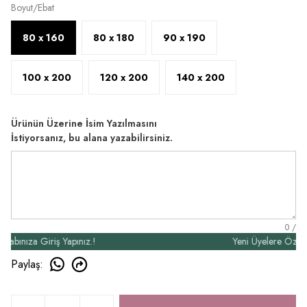
Boyut/Ebat
80 x 160
80 x 180
90 x 190
100 x 200
120 x 200
140 x 200
Ürünün Üzerine İsim Yazılmasını
İstiyorsanız, bu alana yazabilirsiniz.
0
/
nıza Giriş Yapınız.!
Yeni Üyelere Özel 50₺ 
Paylaş
: