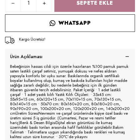
SEPETE EKLE
WHATSAPP
Kargo Ücretsiz!
Ürün Açıklaması
Bebeğinizin hassas cildi için özenle hazırlanan %100 pamuk pamuk
saten lastikli çarşaf setimiz, yumuşak dokusu ve nefes aldıran
yapısıyla konforlu bir uyku sunar. Baskılarında organik sertifikalı
boyalar kullanılmış olup, kumaş ve baskıda kullanılan hiçbir madde
sağlığa zararlı değildir; bu nedenle bebeğiniz için ilk günden
itibaren güvenle tercih edebilirsiniz. Paket İçeriği • 1 adet lastikli
çarşaf • 1 adet yastık kılıfı Yastık Kılıfı Ölçüleri: • 35x45 cm:
55x95+15 cm, 60x120+15 cm, 70x110+15 cm, 70x130+15 cm,
80x140+15 cm • 50x70 cm: 80x160+20 cm, 80x180+20 cm,
90x190+20 cm, 100x200+20 cm, 120x200+20 cm, 140x200+20
cmÜretim SüresiNevresim ve çarşaf ürünlerinde kişiye özel baskı ve
üretim süresi 5 iş günüdür. (Cumartesi, Pazar ve resmi tatiller
hariç)Renk & Desen BilgisiDijital ekran görüntüsü ile kumaş
üzerindeki baskı tonları arasında hafif farklılıklar görülebilir.Bakım
Talimatı • Talimatlara uygun yıkandığında baskı renkleri ve kumaş
kalitesi uzun süre korunur. • 30°C’de yıkayını