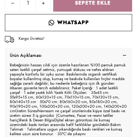
SEPETE EKLE
WHATSAPP
Kargo Ücretsiz!
Ürün Açıklaması
Bebeğinizin hassas cildi için özenle hazırlanan %100 pamuk pamuk
saten lastikli çarşaf setimiz, yumuşak dokusu ve nefes aldıran
yapısıyla konforlu bir uyku sunar. Baskılarında organik sertifikalı
boyalar kullanılmış olup, kumaş ve baskıda kullanılan hiçbir madde
sağlığa zararlı değildir; bu nedenle bebeğiniz için ilk günden
itibaren güvenle tercih edebilirsiniz. Paket İçeriği • 1 adet lastikli
çarşaf • 1 adet yastık kılıfı Yastık Kılıfı Ölçüleri: • 35x45 cm:
55x95+15 cm, 60x120+15 cm, 70x110+15 cm, 70x130+15 cm,
80x140+15 cm • 50x70 cm: 80x160+20 cm, 80x180+20 cm,
90x190+20 cm, 100x200+20 cm, 120x200+20 cm, 140x200+20
cmÜretim SüresiNevresim ve çarşaf ürünlerinde kişiye özel baskı ve
üretim süresi 5 iş günüdür. (Cumartesi, Pazar ve resmi tatiller
hariç)Renk & Desen BilgisiDijital ekran görüntüsü ile kumaş
üzerindeki baskı tonları arasında hafif farklılıklar görülebilir.Bakım
Talimatı • Talimatlara uygun yıkandığında baskı renkleri ve kumaş
kalitesi uzun süre korunur. • 30°C’de yıkayını