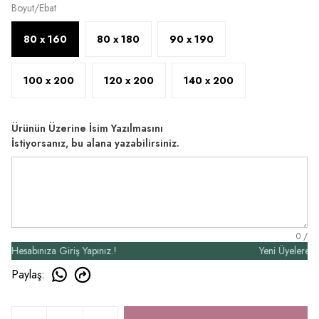
Boyut/Ebat
80 x 160
80 x 180
90 x 190
100 x 200
120 x 200
140 x 200
Ürünün Üzerine İsim Yazılmasını
İstiyorsanız, bu alana yazabilirsiniz.
0
/
sabınıza Giriş Yapınız.!
Yeni Üyelere Özel 
Paylaş
: