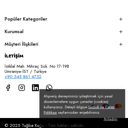
Popüler Kategoriler
Kurumsal
Müşteri İlişkileri
İLETİŞİM
İstiklal Mah. Mihraç Sok. No:17-19B
Ümraniye-İST / Türkiye
+90 545 861 4732
Alışveriş deneyiminizi iyileştirmek için yasal
düzenlemelere uygun çerezler (cookies)
kullanıyoruz. Detaylı bilgiye
Gizlilik ve Çerez
Politikası
sayfamızdan erişebilirsiniz.
Anladım
© 2025 Tuğba Kuğu - Tüm hakları saklıdır.