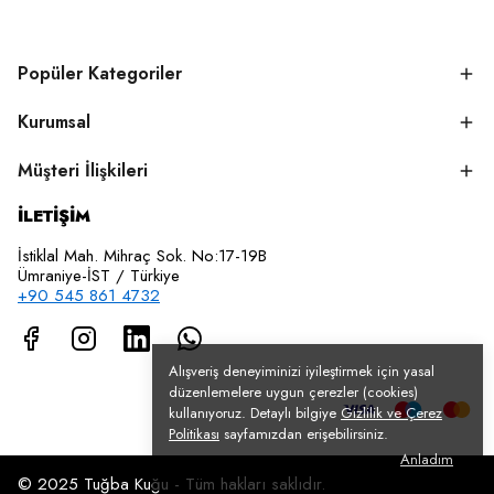
Popüler Kategoriler
Kurumsal
Müşteri İlişkileri
İLETİŞİM
İstiklal Mah. Mihraç Sok. No:17-19B
Ümraniye-İST / Türkiye
+90 545 861 4732
Alışveriş deneyiminizi iyileştirmek için yasal
düzenlemelere uygun çerezler (cookies)
kullanıyoruz. Detaylı bilgiye
Gizlilik ve Çerez
Politikası
sayfamızdan erişebilirsiniz.
Anladım
© 2025 Tuğba Kuğu - Tüm hakları saklıdır.