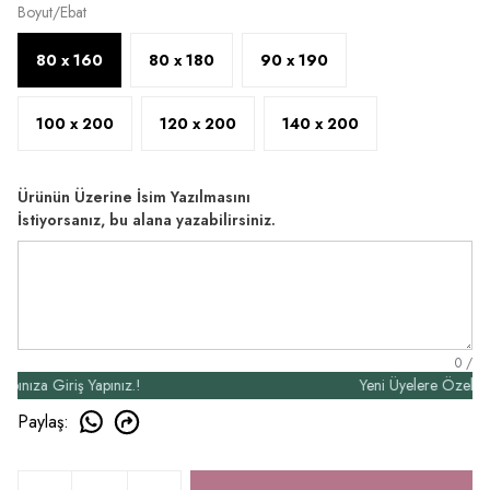
Boyut/Ebat
80 x 160
80 x 180
90 x 190
100 x 200
120 x 200
140 x 200
Ürünün Üzerine İsim Yazılmasını
İstiyorsanız, bu alana yazabilirsiniz.
0
/
za Giriş Yapınız.!
Yeni Üyelere Özel 50₺ İn
Paylaş
: