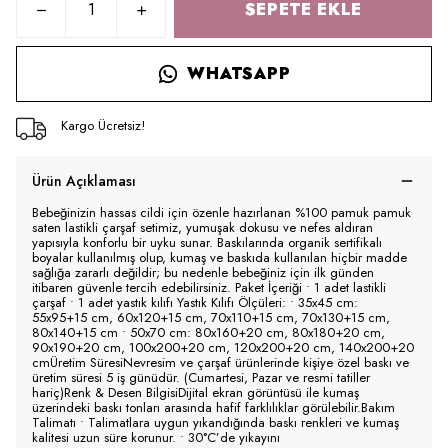
SEPETE EKLE
WHATSAPP
Kargo Ücretsiz!
Ürün Açıklaması
Bebeğinizin hassas cildi için özenle hazırlanan %100 pamuk pamuk
saten lastikli çarşaf setimiz, yumuşak dokusu ve nefes aldıran
yapısıyla konforlu bir uyku sunar. Baskılarında organik sertifikalı
boyalar kullanılmış olup, kumaş ve baskıda kullanılan hiçbir madde
sağlığa zararlı değildir; bu nedenle bebeğiniz için ilk günden
itibaren güvenle tercih edebilirsiniz. Paket İçeriği • 1 adet lastikli
çarşaf • 1 adet yastık kılıfı Yastık Kılıfı Ölçüleri: • 35x45 cm:
55x95+15 cm, 60x120+15 cm, 70x110+15 cm, 70x130+15 cm,
80x140+15 cm • 50x70 cm: 80x160+20 cm, 80x180+20 cm,
90x190+20 cm, 100x200+20 cm, 120x200+20 cm, 140x200+20
cmÜretim SüresiNevresim ve çarşaf ürünlerinde kişiye özel baskı ve
üretim süresi 5 iş günüdür. (Cumartesi, Pazar ve resmi tatiller
hariç)Renk & Desen BilgisiDijital ekran görüntüsü ile kumaş
üzerindeki baskı tonları arasında hafif farklılıklar görülebilir.Bakım
Talimatı • Talimatlara uygun yıkandığında baskı renkleri ve kumaş
kalitesi uzun süre korunur. • 30°C’de yıkayını