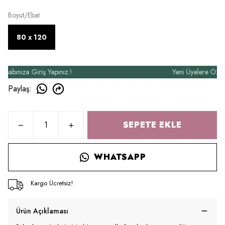
Boyut/Ebat
80 x 120
ınıza Giriş Yapınız.!
Yeni Üyelere Özel 50₺
Paylaş
:
SEPETE EKLE
WHATSAPP
Kargo Ücretsiz!
Ürün Açıklaması