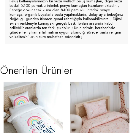
Peluş battaniyelerimizin bir yüzü wellsoft peluş kumaştan, diğer yüzü
baskılı %100 pamuklu interlok penye kumaştan hazırlanmaktadır. ;
Bebeğe dokunacak kısım olan %100 pamuklu interlok penye
kumaşa, organik boyalarla baskı yapılmaktadır, dolayısıyla bebeğiniz
doğduğu günden itibaren gönül rahatlığıyla kullanabilirsiniz. ; Dijital
ekran renkleriyle kumaştaki gerçek baskı tonları arasında kabul
edilebilir oranlarda ton farkı çıkabilir. ; Ürünlerimiz, beraberinde
gönderilen yıkama talimatına uygun yıkandığı sürece, baskı rengini
ve kalitesini uzun süre muhafaza edecektir.;
Önerilen Ürünler