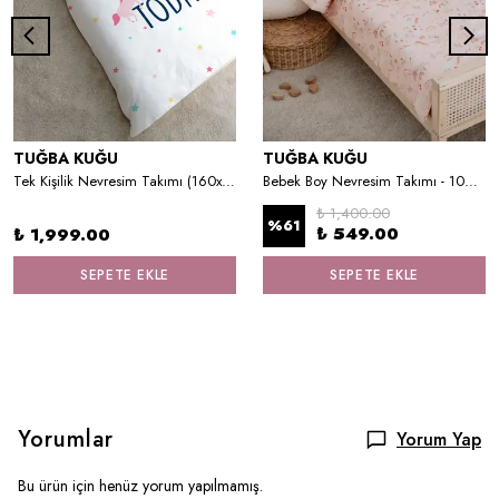
TUĞBA KUĞU
TUĞBA KUĞU
Tek Kişilik Nevresim Takımı (160x220) - Pure Baby Serisi - Unicorn Fun
Bebek Boy Nevresim Takımı - 100x150 cm - Unicorn
₺ 1,400.00
%
61
₺ 549.00
₺ 1,999.00
SEPETE EKLE
SEPETE EKLE
Yorumlar
Yorum Yap
Bu ürün için henüz yorum yapılmamış.