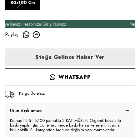
80x100 Cm
İseniz Hesabınıza Giriş Yapınız.!
Yeni Üyel
Paylaş
:
Stoğa Gelince Haber Ver
WHATSAPP
Kargo Ücretsiz!
Ürün Açıklaması
Kumaş Türü : %100 pamuklu 2 KAT MÜSLİN Organik boyalarla
baskı yapılmıştır. Outlet ürünlerde baskı hatası ve estetik kusurlar
bulunabilir. Bu kategoride iade ve değişim yapılmamaktadır.