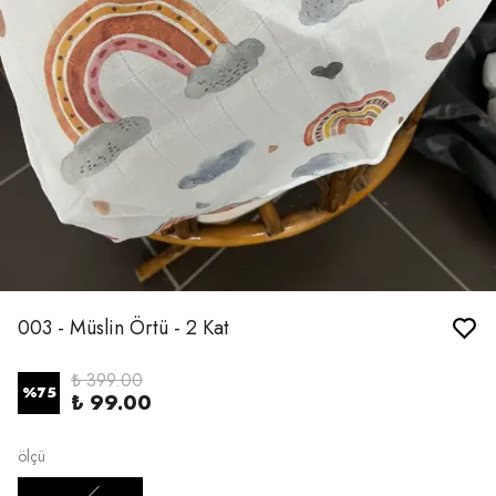
003 - Müslin Örtü - 2 Kat
₺ 399.00
%
75
₺ 99.00
ölçü