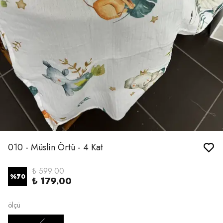
010 - Müslin Örtü - 4 Kat
₺ 599.00
%
70
₺ 179.00
ölçü