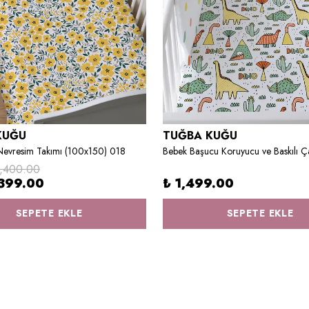
KUĞU
TUĞBA KUĞU
Nevresim Takımı (100x150) 018
1,400.00
399.00
₺ 1,499.00
SEPETE EKLE
SEPETE EKLE