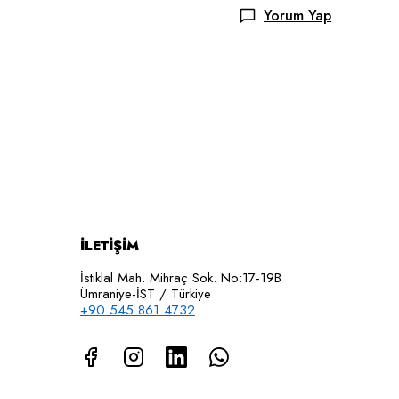
Yorum Yap
İLETİŞİM
İstiklal Mah. Mihraç Sok. No:17-19B
Ümraniye-İST / Türkiye
+90 545 861 4732