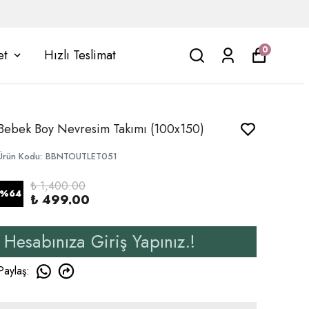
0
et
Hızlı Teslimat
Bebek Boy Nevresim Takımı (100x150)
Ürün Kodu
:
BBNTOUTLET051
₺ 1,400.00
%
64
₺ 499.00
 Giriş Yapınız.!
Yeni Ü
Paylaş
: