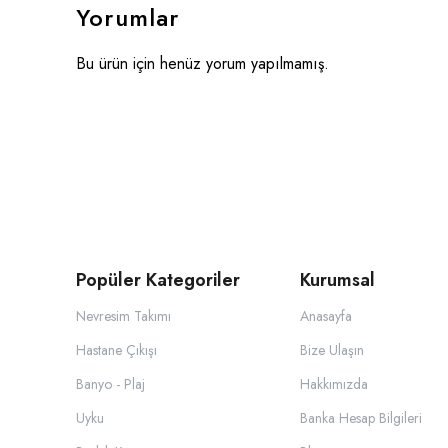
Yorumlar
Bu ürün için henüz yorum yapılmamış.
Popüler Kategoriler
Kurumsal
Nevresim Takımı
Anasayfa
Hastane Çıkışı
Bize Ulaşın
Banyo - Plaj
Hakkımızda
Uyku
Banka Hesap Bilgileri