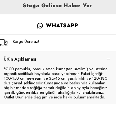
Stoğa Gelince Haber Ver
WHATSAPP
Kargo Ücretsiz!
Ürün Açıklaması
%100 pamuklu, pamuk saten kumaştan üretilmiş ve üzerine
organik sertifikalı boyalarla baskı yapılmıştır. Paket İçeriği:
100x150 cm nevresim ve 35x45 cm yastık kılıfı ve 120x180
düz çarşaf şeklindedir.Kumaşında ve baskısında kullanılan
hiç bir madde sağlığa zararlı değildir, dolayısıyla bebeğiniz
için ilk günden itibaren gönül rahatlığıyla kullanabilirsiniz.
Outlet Ürünlerde değişim ve iade hakkı bulunmamaktadır.