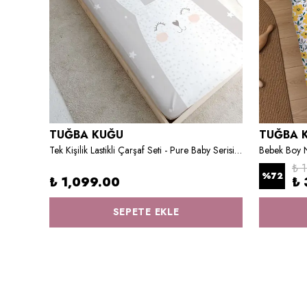
TUĞBA KUĞU
TUĞBA 
Bebek Boy Nevresim Takımı - Cartoon Serisi - Şimşek Mcquenn
Tek Kişilik Lastikli Çarşaf Seti - Pure Baby Serisi - Gri Zeminli Beyaz Tavşan
Bebek Boy 
₺ 
%
72
₺ 1,099.00
₺ 
SEPETE EKLE