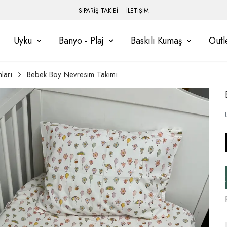
SİPARİŞ TAKİBİ
İLETİŞİM
Uyku
Banyo - Plaj
Baskılı Kumaş
Outl
ları
Bebek Boy Nevresim Takımı
inizi Tamamlayınız, Üye İseniz Hesabınıza