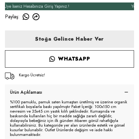
 İseniz Hesabınıza Giriş Yapınız.!
Yeni Üye
Paylaş
:
Stoğa Gelince Haber Ver
WHATSAPP
Kargo Ücretsiz!
Ürün Açıklaması
%100 pamuklu, pamuk saten kumaştan üretilmiş ve üzerine organik
sertifikalı boyalarla baskı yapılmıştır Paket İçeriği: 100x150 cm
nevresim ve 35x45 cm yastık kılıfı şeklindedir. Kumaşında ve
baskısında kullanılan hiç bir madde sağlığa zararlı değildir,
dolayısıyla bebeğiniz için ilk günden itibaren gönül rahatlığıyla
kullanabilirsiniz. Bu kategoride yer alan ürünlerde estetik ve görsel
kusurlar bulunabilir. Outlet Ürünlerde değişim ve iade hakkı
bulunmamaktadır.