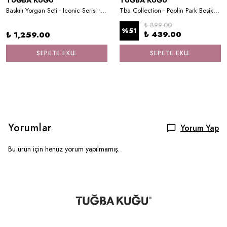
TUĞBA KUĞU
TUĞBA KUĞU
Baskılı Yorgan Seti - Iconic Serisi - Unicorn Dream
Tba Collection - Poplin Park Beşik Nevresim Takımı (80x110) | Çarşafsız
₺ 899.00
%
51
₺ 439.00
₺ 1,259.00
SEPETE EKLE
SEPETE EKLE
Yorumlar
Yorum Yap
Bu ürün için henüz yorum yapılmamış.