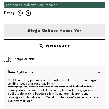
ye İseniz Hesabınıza Giriş Yapınız.!
Yeni Ü
Paylaş
:
Stoğa Gelince Haber Ver
WHATSAPP
Kargo Ücretsiz!
Ürün Açıklaması
%100 pamuklu, pamuk saten kumaştan üretilmiş ve üzerine organik
sertifikalı boyalarla baskı yapılmıştır.;
Paket İçeriği: 100x150 cm nevresim ve 35x45cm yastık kılıfı şeklindedir.
Kumaşında ve baskısında kullanılan hiç bir madde sağlığa zararlı
değildir, dolayısıyla bebeğiniz için ilk günden itibaren gönül
rahatlığıyla kullanabilirsiniz. Outlet Ürünlerde değişim ve iade hakkı
bulunmamaktadır.