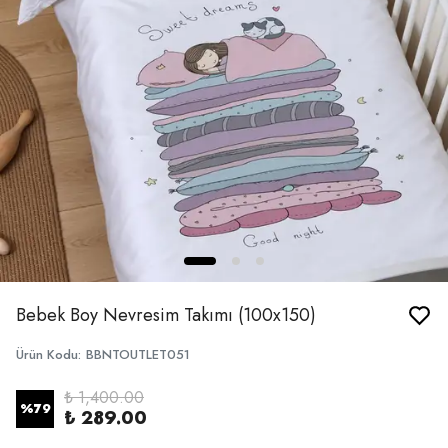
Bebek Boy Nevresim Takımı (100x150)
Ürün Kodu
:
BBNTOUTLET051
₺ 1,400.00
%
79
₺ 289.00