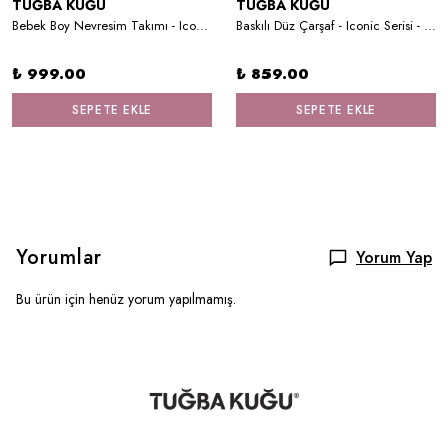
TUĞBA KUĞU
TUĞBA KUĞU
Bebek Boy Nevresim Takımı - Iconic Serisi - Balon Tutan Ayı
Baskılı Düz Çarşaf - Iconic Serisi - Sevimli Hayvanat Bahçesi
₺ 999.00
₺ 859.00
SEPETE EKLE
SEPETE EKLE
Yorumlar
Yorum Yap
Bu ürün için henüz yorum yapılmamış.