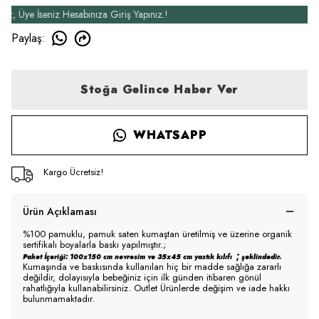
ye İseniz Hesabınıza Giriş Yapınız.!
Yeni Ü
Paylaş
:
Stoğa Gelince Haber Ver
WHATSAPP
Kargo Ücretsiz!
Ürün Açıklaması
%100 pamuklu, pamuk saten kumaştan üretilmiş ve üzerine organik
sertifikalı boyalarla baskı yapılmıştır.;
;
Paket İçeriği: 100x150 cm nevresim ve 35x45 cm yastık kılıfı
şeklindedir.
Kumaşında ve baskısında kullanılan hiç bir madde sağlığa zararlı
değildir, dolayısıyla bebeğiniz için ilk günden itibaren gönül
rahatlığıyla kullanabilirsiniz. Outlet Ürünlerde değişim ve iade hakkı
bulunmamaktadır.