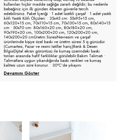
kullanılan hiçbir madde sağlığa zararlı değildir; bu nedenle
bebeğiniz için ilk günden itibaren güvenle tercih
edebilirsiniz. Paket İçeriği • 1 adet lastikli çarşaf • 1 adet yastık
kılıfı Yastık Kılıfı Ölçüleri: • 35x45 cm: 55x95+15 cm,
60x120+15 cm, 70x110+15 cm, 70x130+15 cm, 80x140+15
cm • 50x70 cm: 80x160+20 cm, 80x180+20 cm,
90x190+20 cm, 100x200+20 cm, 120x200+20 cm,
140x200+20 cmÜretim SüresiNevresim ve çarşaf
ürünlerinde kişiye özel baskı ve üretim süresi 5 iş günüdür.
(Cumartesi, Pazar ve resmi tatiller hariç)Renk & Desen
BilgisiDijital ekran görüntüsü ile kumaş üzerindeki baskı
tonları arasında hafif farklılıklar görülebilir.Bakım Talimatı •
Talimatlara uygun yıkandığında baskı renkleri ve kumaş
kalitesi uzun süre korunur. • 30°C’de yıkayını
Devamını Göster