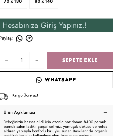
70 x 130
80 x 140
a Giriş Yapınız.!
Yeni 
Paylaş
:
SEPETE EKLE
WHATSAPP
Kargo Ücretsiz!
Ürün Açıklaması
Bebeğinizin hassas cildi için özenle hazırlanan %100 pamuk
pamuk saten lastikli çarşaf setimiz, yumuşak dokusu ve nefes
aldıran yapısıyla konforlu bir uyku sunar. Baskılarında organik
sertifikalı boyalar kullanılmış olup, kumaş ve baskıda