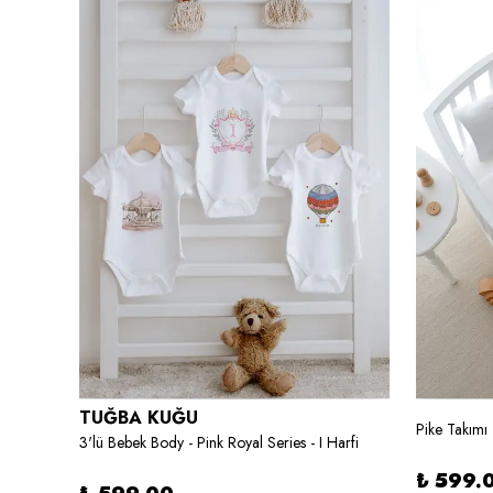
TUĞBA KUĞU
Pike Takımı -
Park Yatak Nevresim Takımı (80x120) - Little Deer Series - Ş Harfi
3'lü Bebek Body - Pink Royal Series - I Harfi
₺ 599.