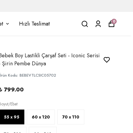
0
et
Hızlı Teslimat
Bebek Boy Lastikli Çarşaf Seti - Iconic Serisi
- Şirin Pembe Dünya
Ürün Kodu
:
BEBEVTLCSIC05702
₺ 799.00
Boyut/Ebat
55 x 95
60 x 120
70 x 110