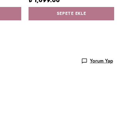
₺ 1,099.00
₺ 65
SEPETE EKLE
Yorum Yap