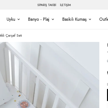
SİPARİŞ TAKİBİ
İLETİŞİM
Uyku
Banyo - Plaj
Baskılı Kumaş
Outl
kli Çarşaf Seti