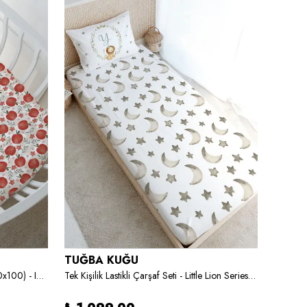
TUĞBA KUĞU
TUĞB
Anne Yanı Beşik Nevresim Takımı (60x100) - Iconic Serisi - Red Apples
Tek Kişilik Lastikli Çarşaf Seti - Little Lion Series - Y Harfi