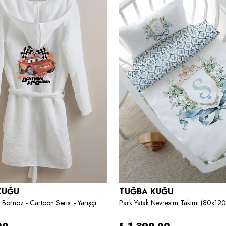
KUĞU
TUĞBA KUĞU
4 Kat Müslin Bornoz - Cartoon Serisi - Yarışçı Şimşek