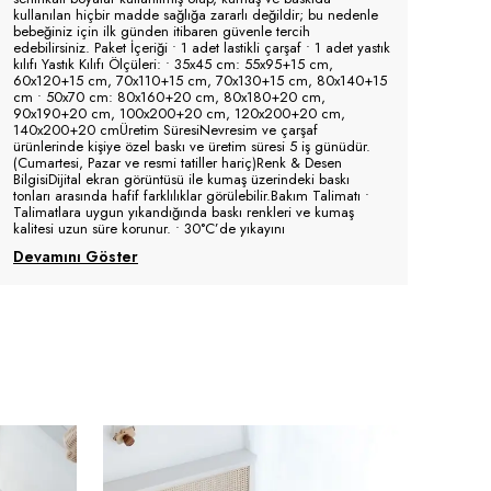
kullanılan hiçbir madde sağlığa zararlı değildir; bu nedenle
bebeğiniz için ilk günden itibaren güvenle tercih
edebilirsiniz. Paket İçeriği • 1 adet lastikli çarşaf • 1 adet yastık
kılıfı Yastık Kılıfı Ölçüleri: • 35x45 cm: 55x95+15 cm,
60x120+15 cm, 70x110+15 cm, 70x130+15 cm, 80x140+15
cm • 50x70 cm: 80x160+20 cm, 80x180+20 cm,
90x190+20 cm, 100x200+20 cm, 120x200+20 cm,
140x200+20 cmÜretim SüresiNevresim ve çarşaf
ürünlerinde kişiye özel baskı ve üretim süresi 5 iş günüdür.
(Cumartesi, Pazar ve resmi tatiller hariç)Renk & Desen
BilgisiDijital ekran görüntüsü ile kumaş üzerindeki baskı
tonları arasında hafif farklılıklar görülebilir.Bakım Talimatı •
Talimatlara uygun yıkandığında baskı renkleri ve kumaş
kalitesi uzun süre korunur. • 30°C’de yıkayını
Devamını Göster