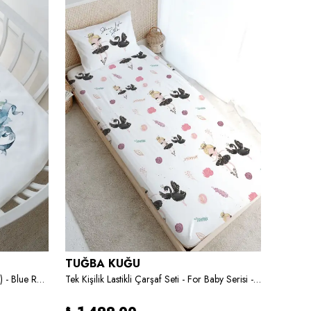
TUĞBA KUĞU
TUĞB
Park Yatak Nevresim Takımı (80x120) - Blue Royal Series - Ş Harfi
Tek Kişilik Lastikli Çarşaf Seti - For Baby Serisi - Siyah Tütülü Balerin ve Kuğu
Organik 