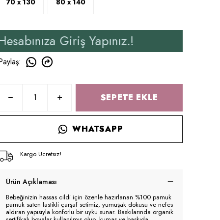
70 x 130
80 x 140
Giriş Yapınız.!
Yeni Üye
Paylaş
:
SEPETE EKLE
WHATSAPP
Kargo Ücretsiz!
Ürün Açıklaması
Bebeğinizin hassas cildi için özenle hazırlanan %100 pamuk
pamuk saten lastikli çarşaf setimiz, yumuşak dokusu ve nefes
aldıran yapısıyla konforlu bir uyku sunar. Baskılarında organik
sertifikalı boyalar kullanılmış olup, kumaş ve baskıda