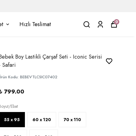
0
et
Hızlı Teslimat
Bebek Boy Lastikli Çarşaf Seti - Iconic Serisi
- Safari
Ürün Kodu
:
BEBEVTLCSIC07402
₺ 799.00
Boyut/Ebat
55 x 95
60 x 120
70 x 110