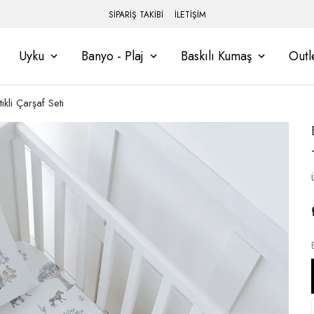
SİPARİŞ TAKİBİ
İLETİŞİM
Uyku
Banyo - Plaj
Baskılı Kumaş
Outl
kli Çarşaf Seti