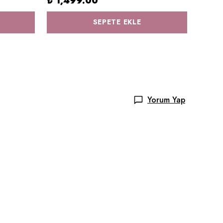
₺ 1,499.00
₺ 1,
SEPETE EKLE
Yorum Yap