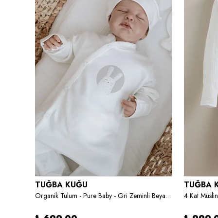
TUĞBA KUĞU
TUĞBA 
Tba Collection - Bebek Boy Nevresim Takımı (100x150)
Organik Tulum - Pure Baby - Gri Zeminli Beyaz Tavşan