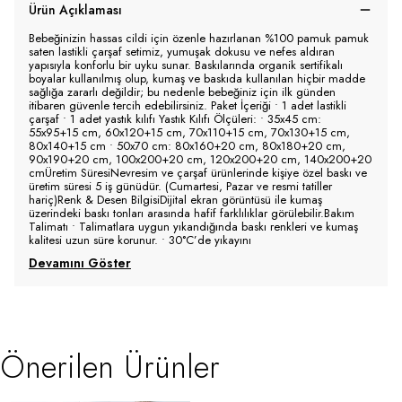
Ürün Açıklaması
Bebeğinizin hassas cildi için özenle hazırlanan %100 pamuk pamuk
saten lastikli çarşaf setimiz, yumuşak dokusu ve nefes aldıran
yapısıyla konforlu bir uyku sunar. Baskılarında organik sertifikalı
boyalar kullanılmış olup, kumaş ve baskıda kullanılan hiçbir madde
sağlığa zararlı değildir; bu nedenle bebeğiniz için ilk günden
itibaren güvenle tercih edebilirsiniz. Paket İçeriği • 1 adet lastikli
çarşaf • 1 adet yastık kılıfı Yastık Kılıfı Ölçüleri: • 35x45 cm:
55x95+15 cm, 60x120+15 cm, 70x110+15 cm, 70x130+15 cm,
80x140+15 cm • 50x70 cm: 80x160+20 cm, 80x180+20 cm,
90x190+20 cm, 100x200+20 cm, 120x200+20 cm, 140x200+20
cmÜretim SüresiNevresim ve çarşaf ürünlerinde kişiye özel baskı ve
üretim süresi 5 iş günüdür. (Cumartesi, Pazar ve resmi tatiller
hariç)Renk & Desen BilgisiDijital ekran görüntüsü ile kumaş
üzerindeki baskı tonları arasında hafif farklılıklar görülebilir.Bakım
Talimatı • Talimatlara uygun yıkandığında baskı renkleri ve kumaş
kalitesi uzun süre korunur. • 30°C’de yıkayını
Devamını Göster
Önerilen Ürünler