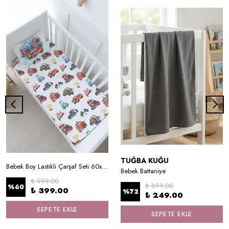
TUĞBA KUĞU
Bebek Boy Lastikli Çarşaf Seti 60x120 cm - Şimşek MCQueen ve Arkadaşları
Bebek Battaniye
₺ 999.00
₺ 899.00
%
60
₺ 399.00
%
72
₺ 249.00
SEPETE EKLE
SEPETE EKLE