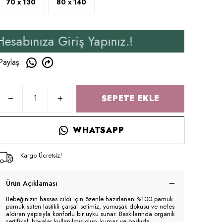
70 x 130
80 x 140
 Giriş Yapınız.!
Yeni Ü
Paylaş
:
SEPETE EKLE
WHATSAPP
Kargo Ücretsiz!
Ürün Açıklaması
Bebeğinizin hassas cildi için özenle hazırlanan %100 pamuk
pamuk saten lastikli çarşaf setimiz, yumuşak dokusu ve nefes
aldıran yapısıyla konforlu bir uyku sunar. Baskılarında organik
sertifikalı boyalar kullanılmış olup, kumaş ve baskıda