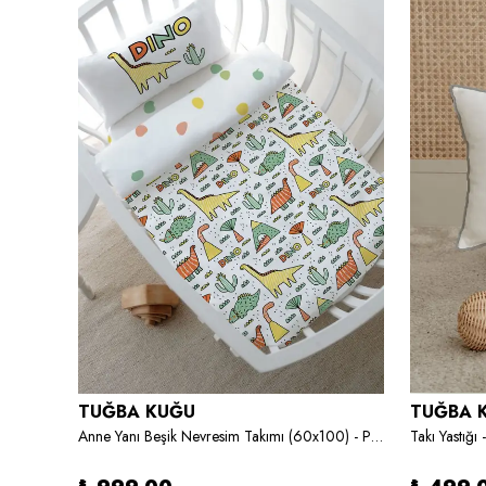
TUĞBA KUĞU
TUĞBA 
Baskılı Yorgan Seti - Iconic Serisi - Forest Animals
Anne Yanı Beşik Nevresim Takımı (60x100) - Pure Baby Serisi - Dino ve Kaktüsler
Takı Yastığ