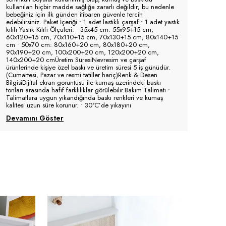
kullanılan hiçbir madde sağlığa zararlı değildir; bu nedenle
bebeğiniz için ilk günden itibaren güvenle tercih
edebilirsiniz. Paket İçeriği • 1 adet lastikli çarşaf • 1 adet yastık
kılıfı Yastık Kılıfı Ölçüleri: • 35x45 cm: 55x95+15 cm,
60x120+15 cm, 70x110+15 cm, 70x130+15 cm, 80x140+15
cm • 50x70 cm: 80x160+20 cm, 80x180+20 cm,
90x190+20 cm, 100x200+20 cm, 120x200+20 cm,
140x200+20 cmÜretim SüresiNevresim ve çarşaf
ürünlerinde kişiye özel baskı ve üretim süresi 5 iş günüdür.
(Cumartesi, Pazar ve resmi tatiller hariç)Renk & Desen
BilgisiDijital ekran görüntüsü ile kumaş üzerindeki baskı
tonları arasında hafif farklılıklar görülebilir.Bakım Talimatı •
Talimatlara uygun yıkandığında baskı renkleri ve kumaş
kalitesi uzun süre korunur. • 30°C’de yıkayını
Devamını Göster