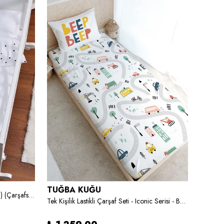
TUĞBA KUĞU
TUĞB
Park Beşik Nevresim Takımı (80x120) (Çarşafsız)
Tek Kişilik Lastikli Çarşaf Seti - Iconic Serisi - Beep Beep