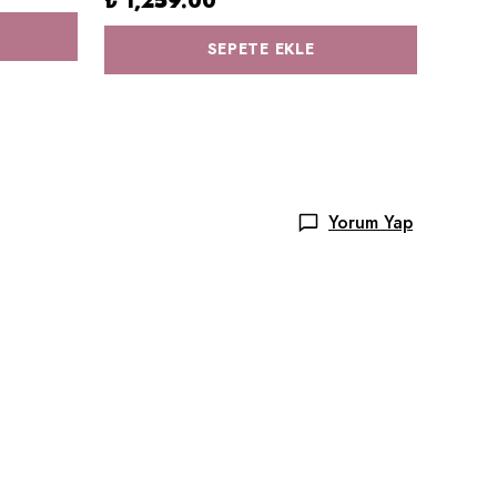
₺ 1,259.00
₺ 1,
SEPETE EKLE
Yorum Yap