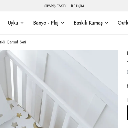
SİPARİŞ TAKİBİ
İLETİŞİM
Uyku
Banyo - Plaj
Baskılı Kumaş
Outl
kli Çarşaf Seti