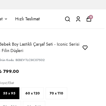
0
et
Hızlı Teslimat
Bebek Boy Lastikli Çarşaf Seti - Iconic Serisi
- Filin Düşleri
Ürün Kodu
:
BEBEVTLCSIC07502
₺ 799.00
Boyut/Ebat
55 x 95
60 x 120
70 x 110