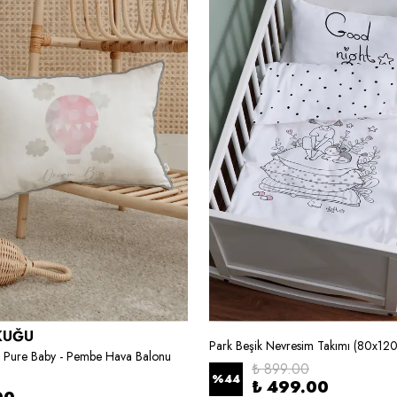
KUĞU
ı - Pure Baby - Pembe Hava Balonu
₺ 899.00
%
44
₺ 499.00