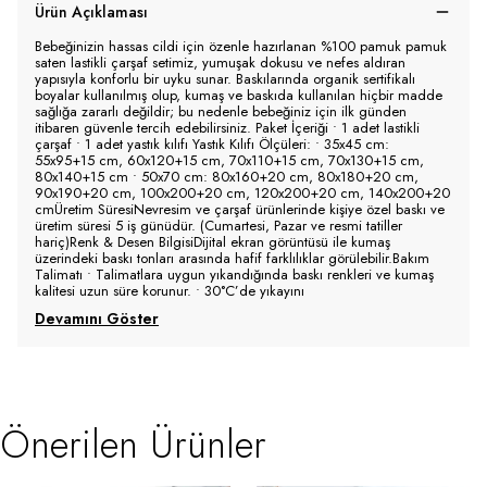
Ürün Açıklaması
Bebeğinizin hassas cildi için özenle hazırlanan %100 pamuk pamuk
saten lastikli çarşaf setimiz, yumuşak dokusu ve nefes aldıran
yapısıyla konforlu bir uyku sunar. Baskılarında organik sertifikalı
boyalar kullanılmış olup, kumaş ve baskıda kullanılan hiçbir madde
sağlığa zararlı değildir; bu nedenle bebeğiniz için ilk günden
itibaren güvenle tercih edebilirsiniz. Paket İçeriği • 1 adet lastikli
çarşaf • 1 adet yastık kılıfı Yastık Kılıfı Ölçüleri: • 35x45 cm:
55x95+15 cm, 60x120+15 cm, 70x110+15 cm, 70x130+15 cm,
80x140+15 cm • 50x70 cm: 80x160+20 cm, 80x180+20 cm,
90x190+20 cm, 100x200+20 cm, 120x200+20 cm, 140x200+20
cmÜretim SüresiNevresim ve çarşaf ürünlerinde kişiye özel baskı ve
üretim süresi 5 iş günüdür. (Cumartesi, Pazar ve resmi tatiller
hariç)Renk & Desen BilgisiDijital ekran görüntüsü ile kumaş
üzerindeki baskı tonları arasında hafif farklılıklar görülebilir.Bakım
Talimatı • Talimatlara uygun yıkandığında baskı renkleri ve kumaş
kalitesi uzun süre korunur. • 30°C’de yıkayını
Devamını Göster
Önerilen Ürünler