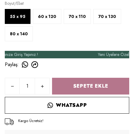
Boyut/Ebat
55 x 95
60 x 120
70 x 110
70 x 130
80 x 140
za Giriş Yapınız.!
Yeni Üyelere Özel 50₺ İn
Paylaş
:
SEPETE EKLE
WHATSAPP
Kargo Ücretsiz!