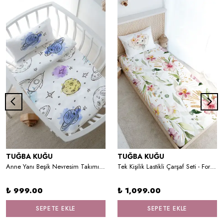
TUĞBA KUĞU
TUĞBA KUĞU
Anne Yanı Beşik Nevresim Takımı (60x100) - Iconic Serisi - Çizgisel Uzay
Tek Kişilik Lastikli Çarşaf Seti - For Baby Serisi - Suluboya Fil
₺ 999.00
₺ 1,099.00
SEPETE EKLE
SEPETE EKLE