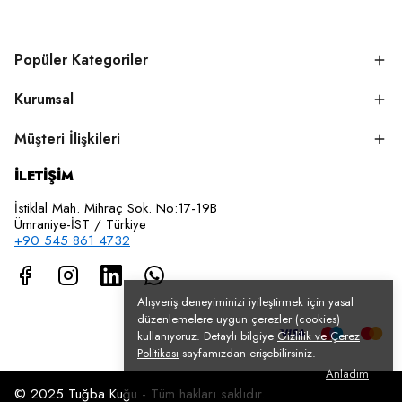
Popüler Kategoriler
Kurumsal
Müşteri İlişkileri
İLETİŞİM
İstiklal Mah. Mihraç Sok. No:17-19B
Ümraniye-İST / Türkiye
+90 545 861 4732
Alışveriş deneyiminizi iyileştirmek için yasal
düzenlemelere uygun çerezler (cookies)
kullanıyoruz. Detaylı bilgiye
Gizlilik ve Çerez
Politikası
sayfamızdan erişebilirsiniz.
Anladım
© 2025 Tuğba Kuğu - Tüm hakları saklıdır.