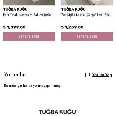
TUĞBA KUĞU
TUĞBA KUĞU
Park Yatak Nevresim Takımı (80x120) - Little Lion Series - GHarfi
Tek Kişilik Lastikli Çarşaf Seti - For Baby Serisi - Pembe Gökkuşağı
₺ 1,399.00
₺ 1,259.00
SEPETE EKLE
SEPETE EKLE
Yorumlar
Yorum Yap
Bu ürün için henüz yorum yapılmamış.