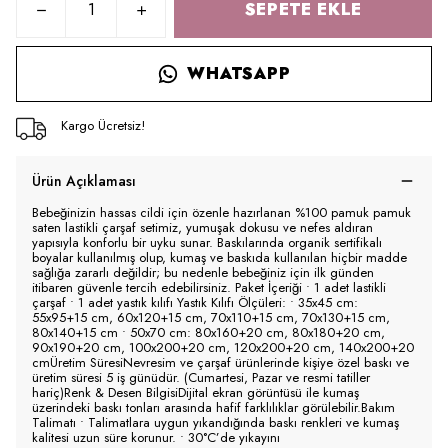
SEPETE EKLE
WHATSAPP
Kargo Ücretsiz!
Ürün Açıklaması
Bebeğinizin hassas cildi için özenle hazırlanan %100 pamuk pamuk
saten lastikli çarşaf setimiz, yumuşak dokusu ve nefes aldıran
yapısıyla konforlu bir uyku sunar. Baskılarında organik sertifikalı
boyalar kullanılmış olup, kumaş ve baskıda kullanılan hiçbir madde
sağlığa zararlı değildir; bu nedenle bebeğiniz için ilk günden
itibaren güvenle tercih edebilirsiniz. Paket İçeriği • 1 adet lastikli
çarşaf • 1 adet yastık kılıfı Yastık Kılıfı Ölçüleri: • 35x45 cm:
55x95+15 cm, 60x120+15 cm, 70x110+15 cm, 70x130+15 cm,
80x140+15 cm • 50x70 cm: 80x160+20 cm, 80x180+20 cm,
90x190+20 cm, 100x200+20 cm, 120x200+20 cm, 140x200+20
cmÜretim SüresiNevresim ve çarşaf ürünlerinde kişiye özel baskı ve
üretim süresi 5 iş günüdür. (Cumartesi, Pazar ve resmi tatiller
hariç)Renk & Desen BilgisiDijital ekran görüntüsü ile kumaş
üzerindeki baskı tonları arasında hafif farklılıklar görülebilir.Bakım
Talimatı • Talimatlara uygun yıkandığında baskı renkleri ve kumaş
kalitesi uzun süre korunur. • 30°C’de yıkayını