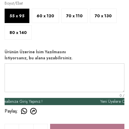
Boyut/Ebat
55 x 95
60 x 120
70 x 110
70 x 130
80 x 140
Ürünün Üzerine İsim Yazılmasını
İstiyorsanız, bu alana yazabilirsiniz.
0
/
ınıza Giriş Yapınız.!
Yeni Üyelere Özel 50₺
Paylaş
: