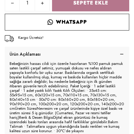
SEPETE EKLE
WHATSAPP
Kargo Ücretsiz!
Ürün Açıklaması
Bebeğinizin hassas cildi için özenle hazırlanan %100 pamuk pamuk
saten lastikli çarşaf setimiz, yumuşak dokusu ve nefes aldıran
yapısıyla konforlu bir uyku sunar. Baskılarında organik sertifikalı
boyalar kullanılmış olup, kumaş ve baskıda kullanılan hiçbir madde
sağlığa zararlı değildir; bu nedenle bebeğiniz için ilk günden
itibaren güvenle tercih edebilirsiniz. Paket İçeriği • 1 adet lastikli
çarşaf • 1 adet yastık kılıfı Yastık Kılıfı Ölçüleri: • 35x45 cm:
55x95+15 cm, 60x120+15 cm, 70x110+15 cm, 70x130+15 cm,
80x140+15 cm • 50x70 cm: 80x160+20 cm, 80x180+20 cm,
90x190+20 cm, 100x200+20 cm, 120x200+20 cm, 140x200+20
cmÜretim SüresiNevresim ve çarşaf ürünlerinde kişiye özel baskı ve
üretim süresi 5 iş günüdür. (Cumartesi, Pazar ve resmi tatiller
hariç)Renk & Desen BilgisiDijital ekran görüntüsü ile kumaş
üzerindeki baskı tonları arasında hafif farklılıklar görülebilir.Bakım
Talimatı • Talimatlara uygun yıkandığında baskı renkleri ve kumaş
kalitesi uzun süre korunur. • 30°C’de yıkayını