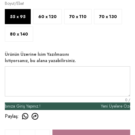
Boyut/Ebat
55 x 95
60 x 120
70 x 110
70 x 130
80 x 140
Ürünün Üzerine İsim Yazılmasını
İstiyorsanız, bu alana yazabilirsiniz.
0
/
ıza Giriş Yapınız.!
Yeni Üyelere Özel 50₺ İ
Paylaş
: