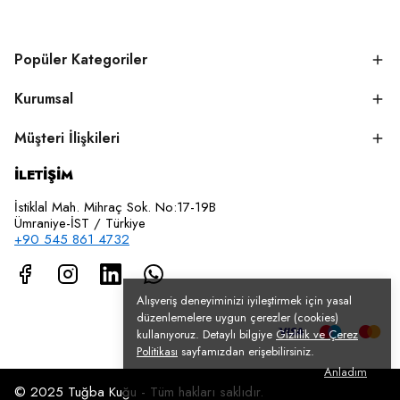
Popüler Kategoriler
Kurumsal
Müşteri İlişkileri
İLETİŞİM
İstiklal Mah. Mihraç Sok. No:17-19B
Ümraniye-İST / Türkiye
+90 545 861 4732
Alışveriş deneyiminizi iyileştirmek için yasal
düzenlemelere uygun çerezler (cookies)
kullanıyoruz. Detaylı bilgiye
Gizlilik ve Çerez
Politikası
sayfamızdan erişebilirsiniz.
Anladım
© 2025 Tuğba Kuğu - Tüm hakları saklıdır.