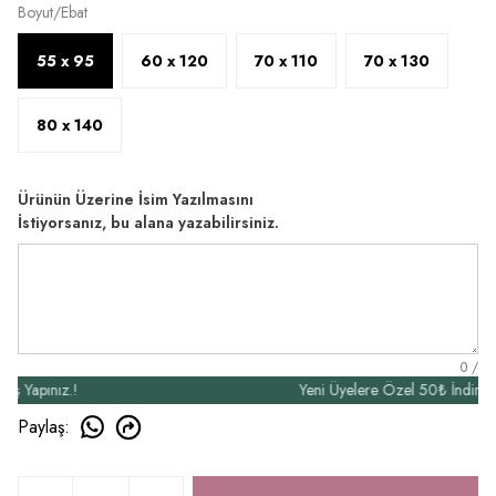
Boyut/Ebat
55 x 95
60 x 120
70 x 110
70 x 130
80 x 140
Ürünün Üzerine İsim Yazılmasını
İstiyorsanız, bu alana yazabilirsiniz.
0
/
apınız.!
Yeni Üyelere Özel 50₺ İndirim Kamp
Paylaş
: