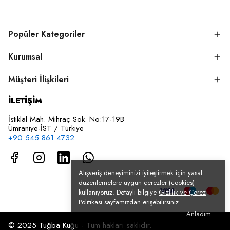
Popüler Kategoriler
Kurumsal
Müşteri İlişkileri
İLETİŞİM
İstiklal Mah. Mihraç Sok. No:17-19B
Ümraniye-İST / Türkiye
+90 545 861 4732
Alışveriş deneyiminizi iyileştirmek için yasal
düzenlemelere uygun çerezler (cookies)
kullanıyoruz. Detaylı bilgiye
Gizlilik ve Çerez
Politikası
sayfamızdan erişebilirsiniz.
Anladım
© 2025 Tuğba Kuğu - Tüm hakları saklıdır.