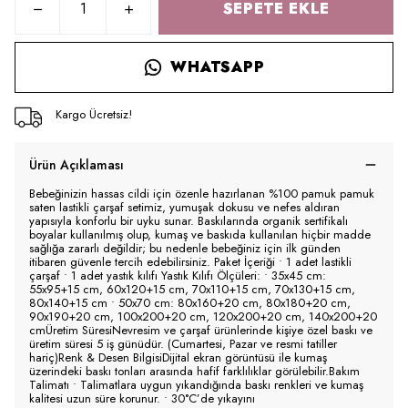
SEPETE EKLE
WHATSAPP
Kargo Ücretsiz!
Ürün Açıklaması
Bebeğinizin hassas cildi için özenle hazırlanan %100 pamuk pamuk
saten lastikli çarşaf setimiz, yumuşak dokusu ve nefes aldıran
yapısıyla konforlu bir uyku sunar. Baskılarında organik sertifikalı
boyalar kullanılmış olup, kumaş ve baskıda kullanılan hiçbir madde
sağlığa zararlı değildir; bu nedenle bebeğiniz için ilk günden
itibaren güvenle tercih edebilirsiniz. Paket İçeriği • 1 adet lastikli
çarşaf • 1 adet yastık kılıfı Yastık Kılıfı Ölçüleri: • 35x45 cm:
55x95+15 cm, 60x120+15 cm, 70x110+15 cm, 70x130+15 cm,
80x140+15 cm • 50x70 cm: 80x160+20 cm, 80x180+20 cm,
90x190+20 cm, 100x200+20 cm, 120x200+20 cm, 140x200+20
cmÜretim SüresiNevresim ve çarşaf ürünlerinde kişiye özel baskı ve
üretim süresi 5 iş günüdür. (Cumartesi, Pazar ve resmi tatiller
hariç)Renk & Desen BilgisiDijital ekran görüntüsü ile kumaş
üzerindeki baskı tonları arasında hafif farklılıklar görülebilir.Bakım
Talimatı • Talimatlara uygun yıkandığında baskı renkleri ve kumaş
kalitesi uzun süre korunur. • 30°C’de yıkayını