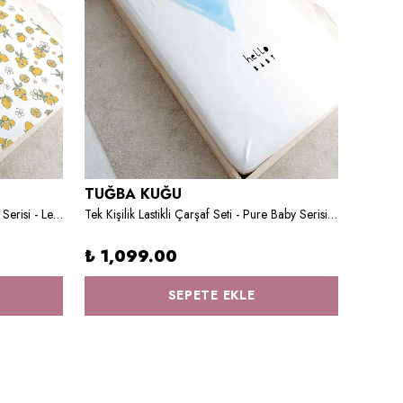
TUĞBA KUĞU
TUĞB
Tek Kişilik Lastikli Çarşaf Seti - Iconic Serisi - Lemon
Tek Kişilik Lastikli Çarşaf Seti - Pure Baby Serisi - Mavi Romantik Kalp
₺ 1,099.00
₺ 1,
SEPETE EKLE