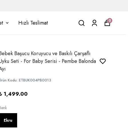
0
et
Hızlı Teslimat
Bebek Başucu Koruyucu ve Baskılı Çarşaflı
Uyku Seti - For Baby Serisi - Pembe Balonda
Ayı
Ürün Kodu
:
ETBUK004PB0013
₺ 1,499.00
Renk
Ekru