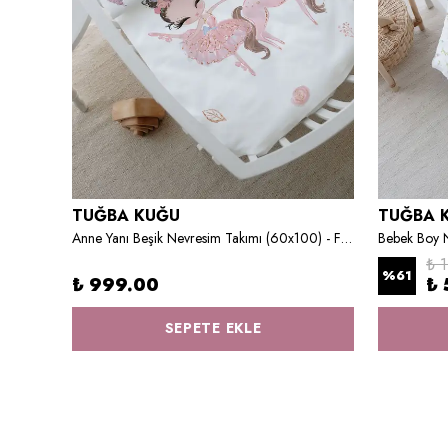
TUĞBA KUĞU
TUĞBA 
Bebek Boy Nevresim Takımı - Green Royal Series - E Harfi
Anne Yanı Beşik Nevresim Takımı (60x100) - For Baby Serisi - Pembe Tütülü Balerin Ve Unicorn
₺ 
%
61
₺ 999.00
₺ 
SEPETE EKLE