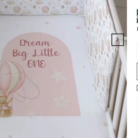
leminizi Tamamlayınız, Üye İseniz Hesabın