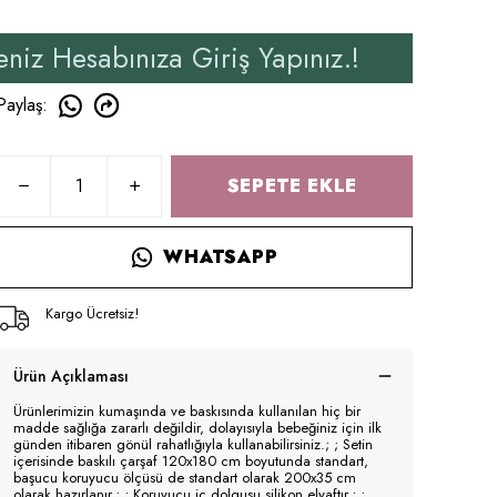
ıza Giriş Yapınız.!
Yen
Paylaş
:
SEPETE EKLE
WHATSAPP
Kargo Ücretsiz!
Ürün Açıklaması
Ürünlerimizin kumaşında ve baskısında kullanılan hiç bir
madde sağlığa zararlı değildir, dolayısıyla bebeğiniz için ilk
günden itibaren gönül rahatlığıyla kullanabilirsiniz.; ; Setin
içerisinde baskılı çarşaf 120x180 cm boyutunda standart,
başucu koruyucu ölçüsü de standart olarak 200x35 cm
olarak hazırlanır.; ; Koruyucu iç dolgusu silikon elyaftır.; ;