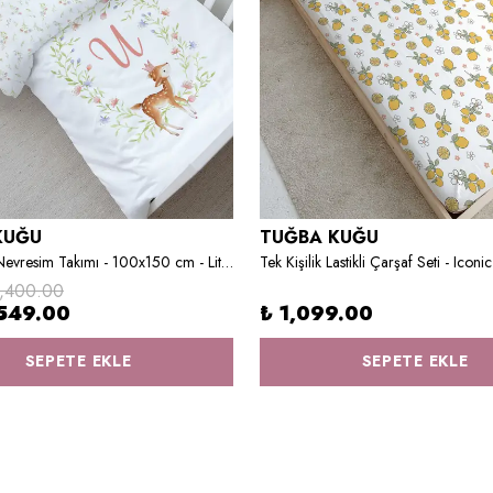
KUĞU
TUĞBA KUĞU
Bebek Boy Nevresim Takımı - 100x150 cm - Little Deer U Harfi
1,400.00
549.00
₺ 1,099.00
SEPETE EKLE
SEPETE EKLE