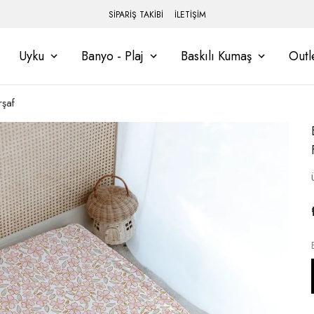
SİPARİŞ TAKİBİ
İLETİŞİM
Uyku
Banyo - Plaj
Baskılı Kumaş
Outl
rşaf