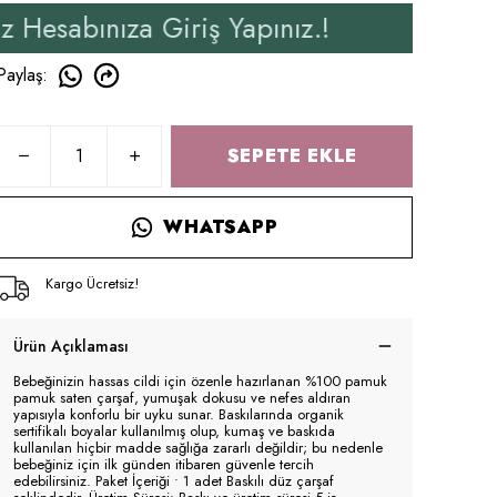
za Giriş Yapınız.!
Yeni
Paylaş
:
SEPETE EKLE
WHATSAPP
Kargo Ücretsiz!
Ürün Açıklaması
Bebeğinizin hassas cildi için özenle hazırlanan %100 pamuk
pamuk saten çarşaf, yumuşak dokusu ve nefes aldıran
yapısıyla konforlu bir uyku sunar. Baskılarında organik
sertifikalı boyalar kullanılmış olup, kumaş ve baskıda
kullanılan hiçbir madde sağlığa zararlı değildir; bu nedenle
bebeğiniz için ilk günden itibaren güvenle tercih
edebilirsiniz. Paket İçeriği • 1 adet Baskılı düz çarşaf