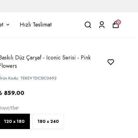
0
et
Hızlı Teslimat
Baskılı Düz Çarşaf - Iconic Serisi - Pink
Flowers
Ürün Kodu
:
TEKEVTDCSIC0692
₺ 859.00
Boyut/Ebat
120 x 180
180 x 240