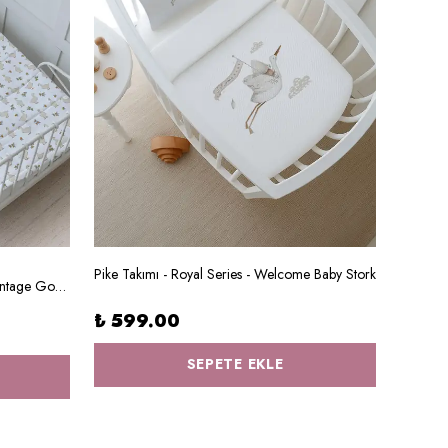
TUĞB
Pike Takımı - Royal Series - Welcome Baby Stork
Baskılı Yorgan Seti - Iconic Serisi - Vintage Goose
Takı Yas
₺ 599.00
₺ 49
SEPETE EKLE