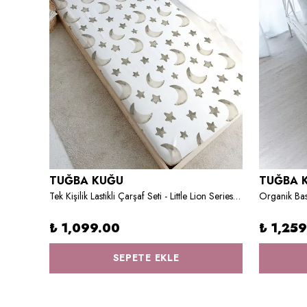
TUĞBA KUĞU
TUĞBA 
Tek Kişilik Lastikli Çarşaf Seti - Pure Baby Serisi - Doodle Unicorn
Tek Kişilik Lastikli Çarşaf Seti - Little Lion Series - N Harfi
₺ 1,099.00
₺ 1,25
SEPETE EKLE