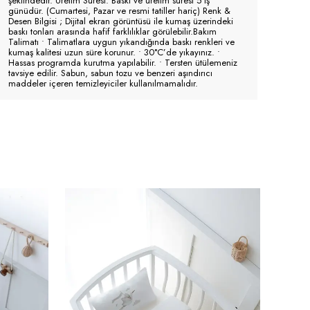
şeklindedir. Üretim Süresi: Baskı ve üretim süresi 5 iş
günüdür. (Cumartesi, Pazar ve resmi tatiller hariç) Renk &
Desen Bilgisi ; Dijital ekran görüntüsü ile kumaş üzerindeki
baskı tonları arasında hafif farklılıklar görülebilir.Bakım
Talimatı • Talimatlara uygun yıkandığında baskı renkleri ve
kumaş kalitesi uzun süre korunur. • 30°C’de yıkayınız. •
Hassas programda kurutma yapılabilir. • Tersten ütülemeniz
tavsiye edilir. Sabun, sabun tozu ve benzeri aşındırıcı
maddeler içeren temizleyiciler kullanılmamalıdır.