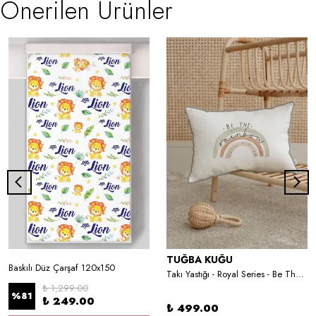
Önerilen Ürünler
TUĞBA KUĞU
Baskılı Düz Çarşaf 120x150
Takı Yastığı - Royal Series - Be The Rainbow
₺ 1,299.00
%
81
₺ 249.00
₺ 499.00