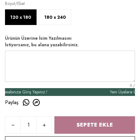
Boyut/Ebat
120 x 180
180 x 240
Ürünün Üzerine İsim Yazılmasını
İstiyorsanız, bu alana yazabilirsiniz.
0
/
bınıza Giriş Yapınız.!
Yeni Üyelere Özel 50
Paylaş
:
SEPETE EKLE