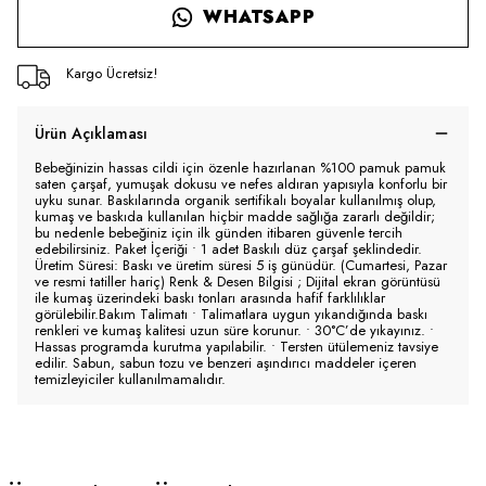
WHATSAPP
Kargo Ücretsiz!
Ürün Açıklaması
Bebeğinizin hassas cildi için özenle hazırlanan %100 pamuk pamuk
saten çarşaf, yumuşak dokusu ve nefes aldıran yapısıyla konforlu bir
uyku sunar. Baskılarında organik sertifikalı boyalar kullanılmış olup,
kumaş ve baskıda kullanılan hiçbir madde sağlığa zararlı değildir;
bu nedenle bebeğiniz için ilk günden itibaren güvenle tercih
edebilirsiniz. Paket İçeriği • 1 adet Baskılı düz çarşaf şeklindedir.
Üretim Süresi: Baskı ve üretim süresi 5 iş günüdür. (Cumartesi, Pazar
ve resmi tatiller hariç) Renk & Desen Bilgisi ; Dijital ekran görüntüsü
ile kumaş üzerindeki baskı tonları arasında hafif farklılıklar
görülebilir.Bakım Talimatı • Talimatlara uygun yıkandığında baskı
renkleri ve kumaş kalitesi uzun süre korunur. • 30°C’de yıkayınız. •
Hassas programda kurutma yapılabilir. • Tersten ütülemeniz tavsiye
edilir. Sabun, sabun tozu ve benzeri aşındırıcı maddeler içeren
temizleyiciler kullanılmamalıdır.