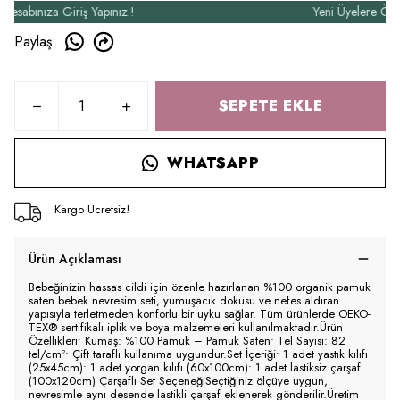
bınıza Giriş Yapınız.!
Yeni Üyelere Özel 50₺
Paylaş
:
SEPETE EKLE
WHATSAPP
Kargo Ücretsiz!
Ürün Açıklaması
Bebeğinizin hassas cildi için özenle hazırlanan %100 organik pamuk
saten bebek nevresim seti, yumuşacık dokusu ve nefes aldıran
yapısıyla terletmeden konforlu bir uyku sağlar. Tüm ürünlerde OEKO-
TEX® sertifikalı iplik ve boya malzemeleri kullanılmaktadır.Ürün
Özellikleri• Kumaş: %100 Pamuk – Pamuk Saten• Tel Sayısı: 82
tel/cm²• Çift taraflı kullanıma uygundur.Set İçeriği• 1 adet yastık kılıfı
(25x45cm)• 1 adet yorgan kılıfı (60x100cm)• 1 adet lastiksiz çarşaf
(100x120cm) Çarşaflı Set SeçeneğiSeçtiğiniz ölçüye uygun,
nevresimle aynı desende lastikli çarşaf eklenerek gönderilir.Üretim