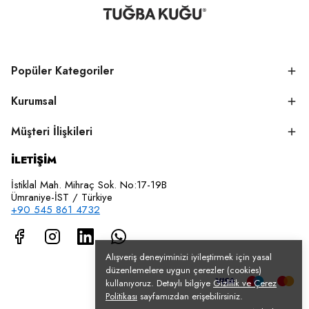
Popüler Kategoriler
Kurumsal
Müşteri İlişkileri
İLETİŞİM
İstiklal Mah. Mihraç Sok. No:17-19B
Ümraniye-İST / Türkiye
+90 545 861 4732
Alışveriş deneyiminizi iyileştirmek için yasal
düzenlemelere uygun çerezler (cookies)
kullanıyoruz. Detaylı bilgiye
Gizlilik ve Çerez
Politikası
sayfamızdan erişebilirsiniz.