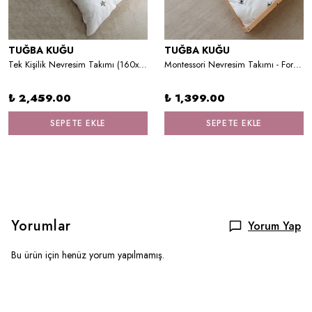
TUĞBA KUĞU
TUĞBA KUĞU
Tek Kişilik Nevresim Takımı (160x220) - Little Lion Series - M Harfi
Montessori Nevresim Takımı - For Baby Serisi - Örümcek Adam
₺ 2,459.00
₺ 1,399.00
SEPETE EKLE
SEPETE EKLE
Yorumlar
Yorum Yap
Bu ürün için henüz yorum yapılmamış.