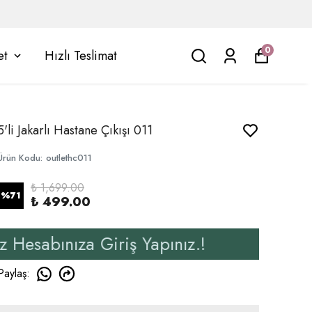
0
et
Hızlı Teslimat
5'li Jakarlı Hastane Çıkışı 011
Ürün Kodu
:
outlethc011
₺ 1,699.00
%
71
₺ 499.00
ıza Giriş Yapınız.!
Yen
Paylaş
: