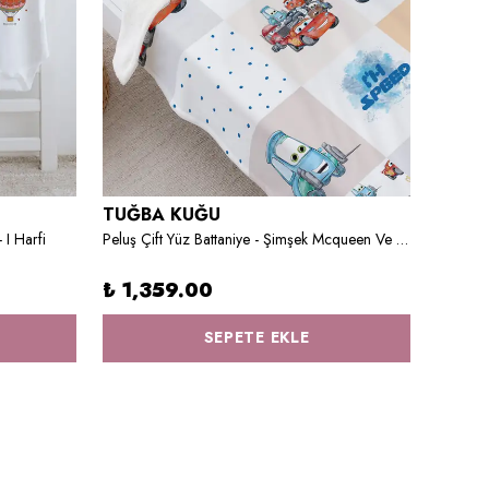
TUĞBA KUĞU
TUĞB
 I Harfi
Peluş Çift Yüz Battaniye - Şimşek Mcqueen Ve Arkadaşları Pattern
₺ 1,359.00
₺ 65
SEPETE EKLE