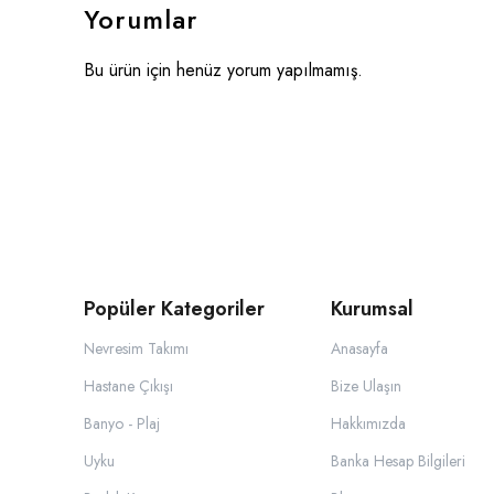
Yorumlar
Bu ürün için henüz yorum yapılmamış.
Popüler Kategoriler
Kurumsal
Nevresim Takımı
Anasayfa
Hastane Çıkışı
Bize Ulaşın
Banyo - Plaj
Hakkımızda
Uyku
Banka Hesap Bilgileri