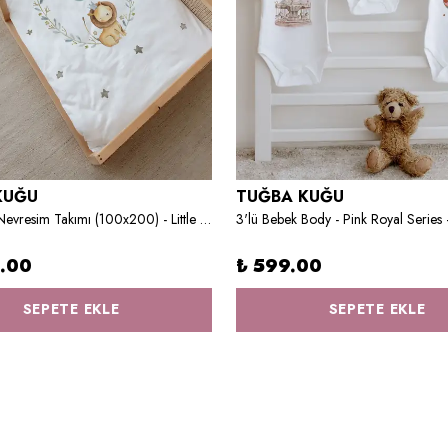
KUĞU
TUĞBA KUĞU
Montessori Nevresim Takımı (100x200) - Little Lion Series - O Harfi
3'lü Bebek Body - Pink Royal Series -
9.00
₺ 599.00
SEPETE EKLE
SEPETE EKLE