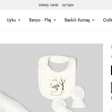
SİPARİŞ TAKİBİ
İLETİŞİM
Uyku
Banyo - Plaj
Baskılı Kumaş
Outl
leminizi Tamamlayınız, Üye İseniz Hesabın