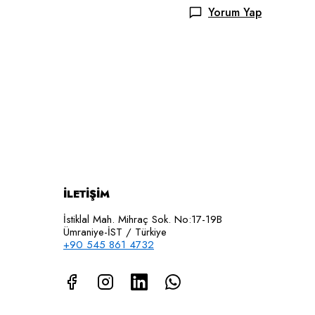
Yorum Yap
İLETİŞİM
İstiklal Mah. Mihraç Sok. No:17-19B
Ümraniye-İST / Türkiye
+90 545 861 4732