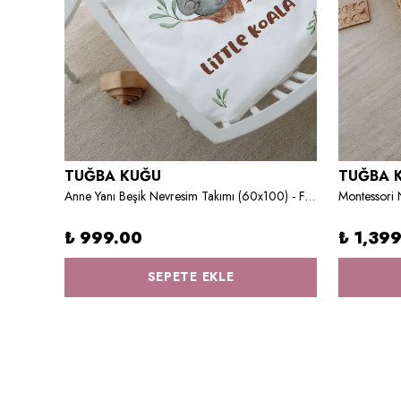
TUĞBA KUĞU
TUĞBA 
arfi
Anne Yanı Beşik Nevresim Takımı (60x100) - For Baby Serisi - Anne ve Yavru Koala
₺ 999.00
₺ 1,39
SEPETE EKLE