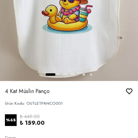
4 Kat Müslin Panço
Ürün Kodu
:
OUTLETPANCO001
₺ 449.00
%
65
₺ 159.00
Desen