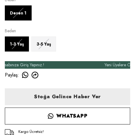
Desen 1
Beden
1-3 Yaş
3-5 Yaş
bınıza Giriş Yapınız.!
Yeni Üyelere Özel 50
Paylaş
:
Stoğa Gelince Haber Ver
WHATSAPP
Kargo Ücretsiz!