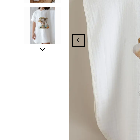
panyasından Yararlanmak İçin Üyelik İşle