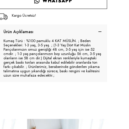
WHATSAPP
Kargo Ücretsiz!
Ürün Açıklaması
Kumaş Türü : %100 pamuklu 4 KAT MÜSLİN. ; Beden
Seçenekleri: 1-3 yaş, 3-5 yaş. ; (1-3 Yaş Dört Kat Müslin
Pançolarımızın omuz genişliği 48 cm, 3-5 yaş için ise 52
cmdir. ; 1-3 yaş pançolarımızın boy uzunluğu 56 cm, 3-5 yaş
olanların ise 58 cm dir.) Dijital ekran renkleriyle kumaştaki
gerçek baskı tonları arasında kabul edilebilir oranlarda ton
farkı çıkabilir. ; Ürünlerimiz, beraberinde gönderilen yıkama
talimatına uygun yıkandığı sürece, baskı rengini ve kalitesini
uzun süre muhafaza edecektir.;