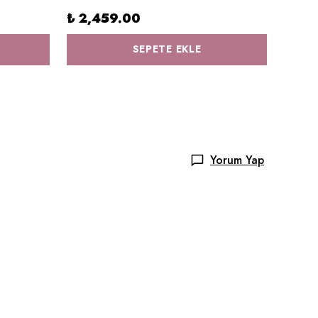
₺ 2,459.00
₺ 1,
SEPETE EKLE
Yorum Yap