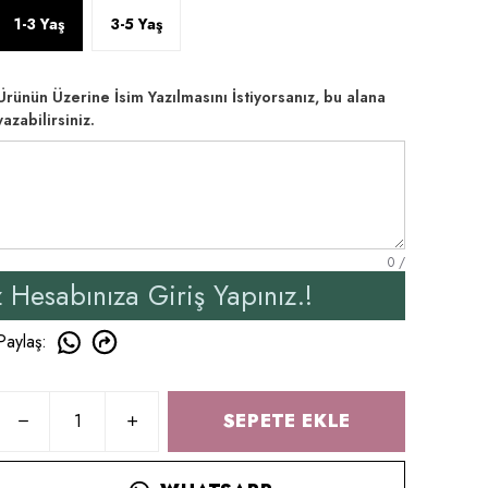
1-3 Yaş
3-5 Yaş
Ürünün Üzerine İsim Yazılmasını İstiyorsanız, bu alana
yazabilirsiniz.
0
/
a Giriş Yapınız.!
Yeni 
Paylaş
:
SEPETE EKLE