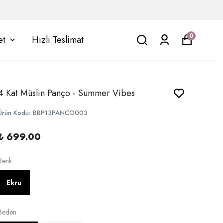
0
et
Hızlı Teslimat
4 Kat Müslin Panço - Summer Vibes
Ürün Kodu
:
BBP13PANCO003
₺ 699.00
Renk
Ekru
Beden