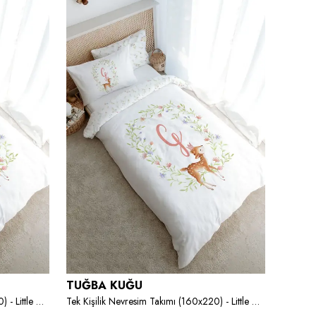
TUĞBA KUĞU
TUĞB
Tek Kişilik Nevresim Takımı (160x220) - Little Deer Series - H Harfi
Tek Kişilik Nevresim Takımı (160x220) - Little Deer Series - G Harfi