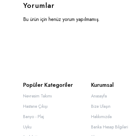
Yorumlar
Bu ürün için henüz yorum yapılmamış.
Popüler Kategoriler
Kurumsal
Nevresim Takımı
Anasayfa
Hastane Çıkışı
Bize Ulaşın
Banyo - Plaj
Hakkımızda
Uyku
Banka Hesap Bilgileri