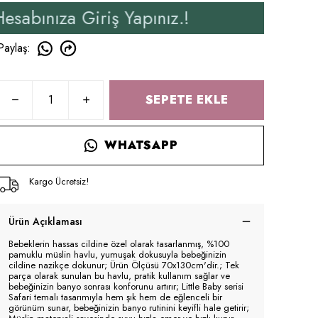
Giriş Yapınız.!
Yeni Üy
Paylaş
:
SEPETE EKLE
WHATSAPP
Kargo Ücretsiz!
Ürün Açıklaması
Bebeklerin hassas cildine özel olarak tasarlanmış, %100
pamuklu müslin havlu, yumuşak dokusuyla bebeğinizin
cildine nazikçe dokunur; Ürün Ölçüsü 70x130cm'dir.; Tek
parça olarak sunulan bu havlu, pratik kullanım sağlar ve
bebeğinizin banyo sonrası konforunu artırır; Little Baby serisi
Safari temalı tasarımıyla hem şık hem de eğlenceli bir
görünüm sunar, bebeğinizin banyo rutinini keyifli hale getirir;