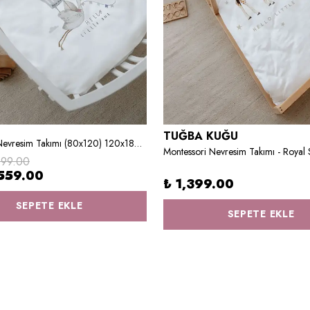
TUĞBA KUĞU
Park Beşik Nevresim Takımı (80x120) 120x180 Çarşaflı - Helllo Little One
999.00
559.00
₺ 1,399.00
SEPETE EKLE
SEPETE EKLE