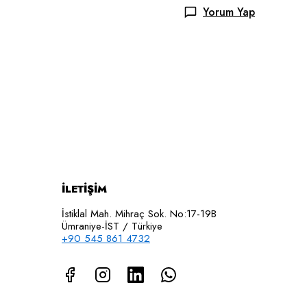
Yorum Yap
İLETİŞİM
İstiklal Mah. Mihraç Sok. No:17-19B
Ümraniye-İST / Türkiye
+90 545 861 4732