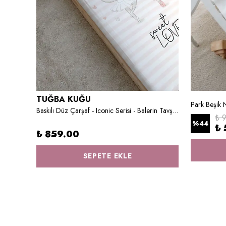
TUĞBA KUĞU
Bebek Boy Nevresim Takımı - Blue Royal Series - E Harfi
Baskılı Düz Çarşaf - Iconic Serisi - Balerin Tavşanlar
₺ 
%
44
₺ 
₺ 859.00
SEPETE EKLE