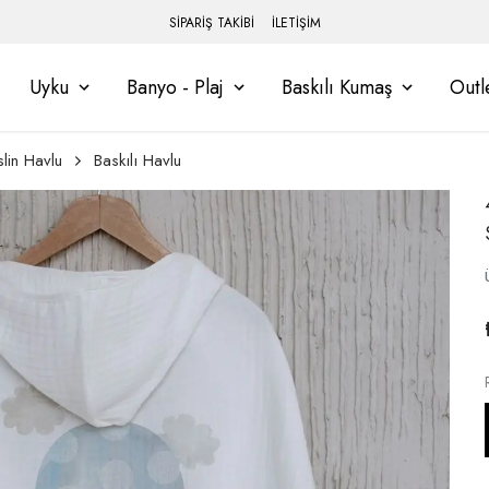
SİPARİŞ TAKİBİ
İLETİŞİM
Uyku
Banyo - Plaj
Baskılı Kumaş
Outl
lin Havlu
Baskılı Havlu