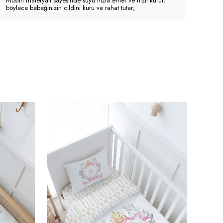
Müslin materyali sayesinde suyu hızla emer ve hızlı kurur,
böylece bebeğinizin cildini kuru ve rahat tutar;