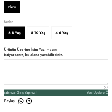
Ekru
Beden
6-8 Yaş
8-10 Yaş
4-6 Yaş
Ürünün Üzerine İsim Yazılmasını
İstiyorsanız, bu alana yazabilirsiniz.
0
/
ınıza Giriş Yapınız.!
Yeni Üyelere Özel 50₺
Paylaş
: