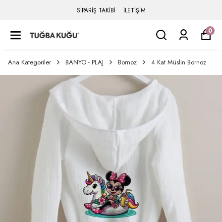
SİPARİŞ TAKİBİ
İLETİŞİM
0
Ana Kategoriler
BANYO - PLAJ
Bornoz
4 Kat Müslin Bornoz