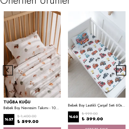
Önerilen Ürünler
TUĞBA KUĞU
Bebek Boy Lastikli Çarşaf Seti 60x120 cm - Şimşek MCQueen ve Arkadaşları
Bebek Boy Nevresim Takımı - 100x150 cm
₺ 999.00
₺ 1,400.00
%
60
₺ 399.00
%
57
₺ 599.00